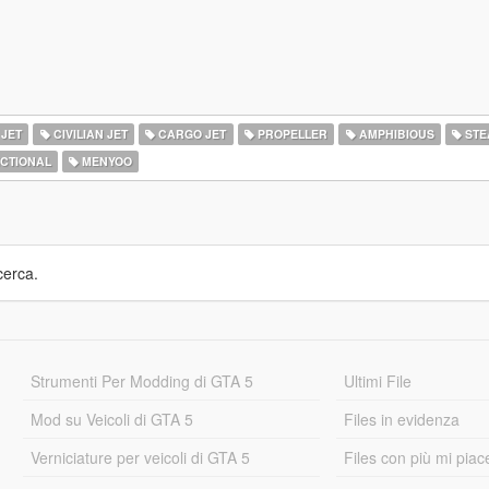
 JET
CIVILIAN JET
CARGO JET
PROPELLER
AMPHIBIOUS
STE
ICTIONAL
MENYOO
cerca.
Strumenti Per Modding di GTA 5
Ultimi File
Mod su Veicoli di GTA 5
Files in evidenza
Verniciature per veicoli di GTA 5
Files con più mi piac