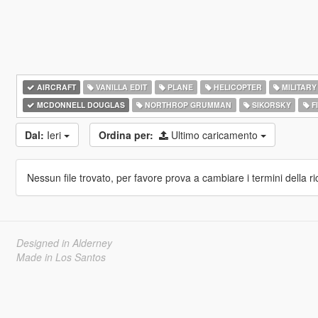
AIRCRAFT
VANILLA EDIT
PLANE
HELICOPTER
MILITARY
MCDONNELL DOUGLAS
NORTHROP GRUMMAN
SIKORSKY
F
Dal:
Ieri
Ordina per:
Ultimo caricamento
Nessun file trovato, per favore prova a cambiare i termini della ri
Designed in Alderney
Made in Los Santos