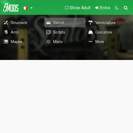
Show Adult
Entra
Strumenti
Veicoli
Verniciature
Armi
Scripts
Giocatore
Mappe
Misto
More