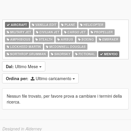
AIRCRAFT
VANILLA EDIT
PLANE
HELICOPTER
MILITARY JET
CIVILIAN JET
CARGO JET
PROPELLER
AMPHIBIOUS
STEALTH
AIRBUS
BOEING
EMBRAER
LOCKHEED MARTIN
MCDONNELL DOUGLAS
NORTHROP GRUMMAN
SIKORSKY
FICTIONAL
MENYOO
Dal:
Ultimo Mese
Ordina per:
Ultimo caricamento
Nessun file trovato, per favore prova a cambiare i termini della
ricerca.
Designed in Alderney