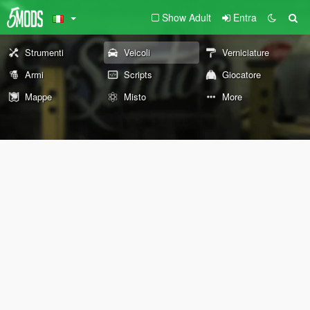
Show Adult
Entra
Strumenti
Veicoli
Verniciature
Armi
Scripts
Giocatore
Mappe
Misto
More