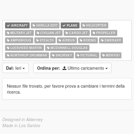
AIRCRAFT
VANILLA EDIT
PLANE
HELICOPTER
MILITARY JET
CIVILIAN JET
CARGO JET
PROPELLER
AMPHIBIOUS
STEALTH
AIRBUS
BOEING
EMBRAER
LOCKHEED MARTIN
MCDONNELL DOUGLAS
NORTHROP GRUMMAN
SIKORSKY
FICTIONAL
MENYOO
Dal:
Ieri
Ordina per:
Ultimo caricamento
Nessun file trovato, per favore prova a cambiare i termini della
ricerca.
Designed in Alderney
Made in Los Santos