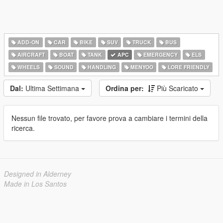
ADD-ON
CAR
BIKE
SUV
TRUCK
BUS
AIRCRAFT
BOAT
TANK
APC
EMERGENCY
ELS
WHEELS
SOUND
HANDLING
MENYOO
LORE FRIENDLY
Dal:
Ultima Settimana
Ordina per:
Più Scaricato
Nessun file trovato, per favore prova a cambiare i termini della
ricerca.
Designed in Alderney
Made in Los Santos