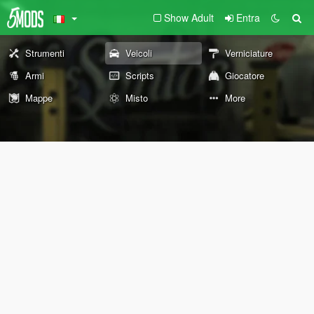
Show Adult
Entra
Strumenti
Veicoli
Verniciature
Armi
Scripts
Giocatore
Mappe
Misto
More