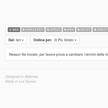
BIKE
VANILLA EDIT
APRILIA
BMW
DUCATI
HARLEY
Dal:
Ieri
Ordina per:
Più Votato
Nessun file trovato, per favore prova a cambiare i termini della ri
Designed in Alderney
Made in Los Santos