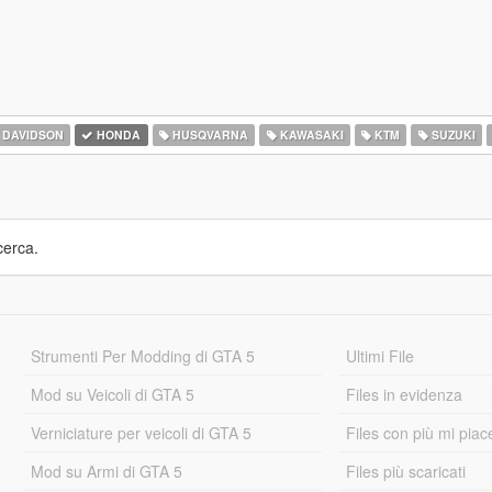
 DAVIDSON
HONDA
HUSQVARNA
KAWASAKI
KTM
SUZUKI
cerca.
Strumenti Per Modding di GTA 5
Ultimi File
Mod su Veicoli di GTA 5
Files in evidenza
Verniciature per veicoli di GTA 5
Files con più mi piac
Mod su Armi di GTA 5
Files più scaricati