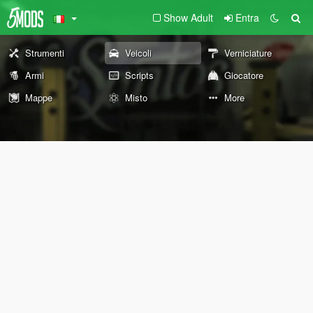
Show Adult
Entra
Strumenti
Veicoli
Verniciature
Armi
Scripts
Giocatore
Mappe
Misto
More