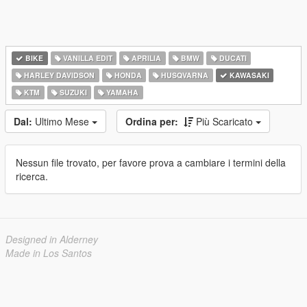
BIKE
VANILLA EDIT
APRILIA
BMW
DUCATI
HARLEY DAVIDSON
HONDA
HUSQVARNA
KAWASAKI
KTM
SUZUKI
YAMAHA
Dal:
Ultimo Mese
Ordina per:
Più Scaricato
Nessun file trovato, per favore prova a cambiare i termini della
ricerca.
Designed in Alderney
Made in Los Santos