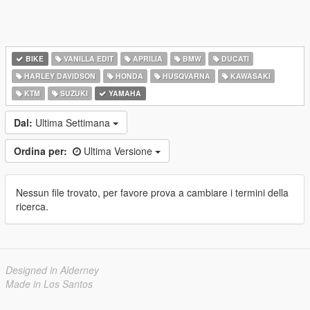
BIKE
VANILLA EDIT
APRILIA
BMW
DUCATI
HARLEY DAVIDSON
HONDA
HUSQVARNA
KAWASAKI
KTM
SUZUKI
YAMAHA
Dal:
Ultima Settimana
Ordina per:
Ultima Versione
Nessun file trovato, per favore prova a cambiare i termini della
ricerca.
Designed in Alderney
Made in Los Santos