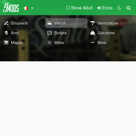
Show Adult
Entra
Strumenti
Veicoli
Verniciature
Armi
Scripts
Giocatore
Mappe
Misto
More