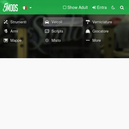
Show Adult
Entra
Strumenti
Veicoli
Verniciature
Armi
Scripts
Giocatore
Mappe
Misto
More