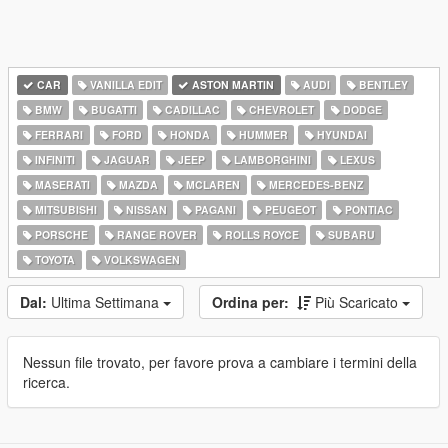
CAR
VANILLA EDIT
ASTON MARTIN
AUDI
BENTLEY
BMW
BUGATTI
CADILLAC
CHEVROLET
DODGE
FERRARI
FORD
HONDA
HUMMER
HYUNDAI
INFINITI
JAGUAR
JEEP
LAMBORGHINI
LEXUS
MASERATI
MAZDA
MCLAREN
MERCEDES-BENZ
MITSUBISHI
NISSAN
PAGANI
PEUGEOT
PONTIAC
PORSCHE
RANGE ROVER
ROLLS ROYCE
SUBARU
TOYOTA
VOLKSWAGEN
Dal:
Ultima Settimana
Ordina per:
Più Scaricato
Nessun file trovato, per favore prova a cambiare i termini della
ricerca.