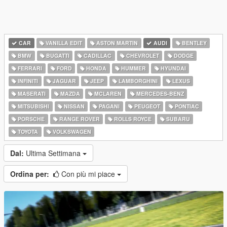
CAR
VANILLA EDIT
ASTON MARTIN
AUDI
BENTLEY
BMW
BUGATTI
CADILLAC
CHEVROLET
DODGE
FERRARI
FORD
HONDA
HUMMER
HYUNDAI
INFINITI
JAGUAR
JEEP
LAMBORGHINI
LEXUS
MASERATI
MAZDA
MCLAREN
MERCEDES-BENZ
MITSUBISHI
NISSAN
PAGANI
PEUGEOT
PONTIAC
PORSCHE
RANGE ROVER
ROLLS ROYCE
SUBARU
TOYOTA
VOLKSWAGEN
Dal:
Ultima Settimana
Ordina per:
Con più mi piace