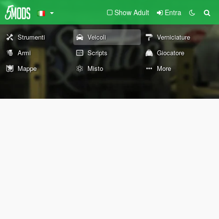
Show Adult
Entra
Strumenti
Veicoli
Verniciature
Armi
Scripts
Giocatore
Mappe
Misto
More