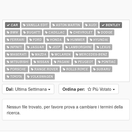
CAR
VANILLA EDIT
ASTON MARTIN
AUDI
BENTLEY
BMW
BUGATTI
CADILLAC
CHEVROLET
DODGE
FERRARI
FORD
HONDA
HUMMER
HYUNDAI
INFINITI
JAGUAR
JEEP
LAMBORGHINI
LEXUS
MASERATI
MAZDA
MCLAREN
MERCEDES-BENZ
MITSUBISHI
NISSAN
PAGANI
PEUGEOT
PONTIAC
PORSCHE
RANGE ROVER
ROLLS ROYCE
SUBARU
TOYOTA
VOLKSWAGEN
Dal:
Ultima Settimana
Ordina per:
Più Votato
Nessun file trovato, per favore prova a cambiare i termini della
ricerca.