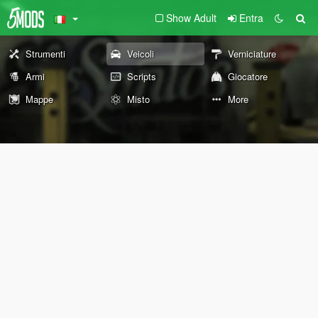
Show Adult
Entra
Strumenti
Veicoli
Verniciature
Armi
Scripts
Giocatore
Mappe
Misto
More