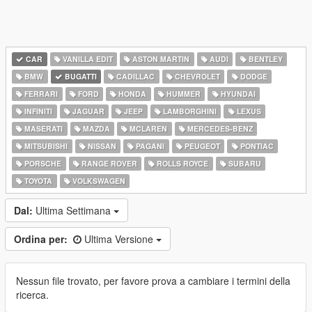
CAR
VANILLA EDIT
ASTON MARTIN
AUDI
BENTLEY
BMW
BUGATTI
CADILLAC
CHEVROLET
DODGE
FERRARI
FORD
HONDA
HUMMER
HYUNDAI
INFINITI
JAGUAR
JEEP
LAMBORGHINI
LEXUS
MASERATI
MAZDA
MCLAREN
MERCEDES-BENZ
MITSUBISHI
NISSAN
PAGANI
PEUGEOT
PONTIAC
PORSCHE
RANGE ROVER
ROLLS ROYCE
SUBARU
TOYOTA
VOLKSWAGEN
Dal:
Ultima Settimana
Ordina per:
Ultima Versione
Nessun file trovato, per favore prova a cambiare i termini della
ricerca.