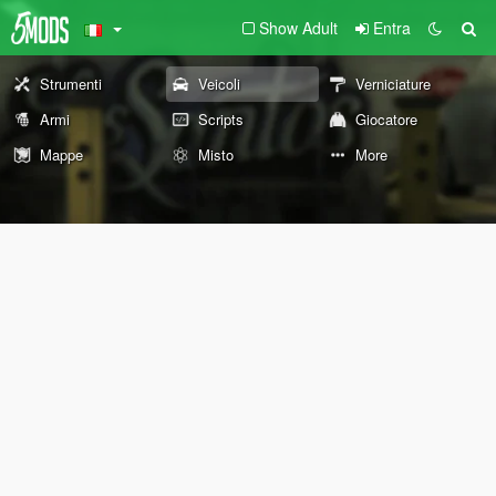
Show Adult
Entra
Strumenti
Veicoli
Verniciature
Armi
Scripts
Giocatore
Mappe
Misto
More