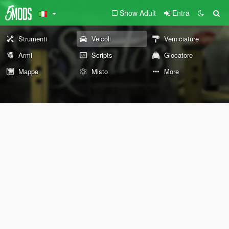
Show Adult
Entra
Strumenti
Veicoli
Verniciature
Armi
Scripts
Giocatore
Mappe
Misto
More