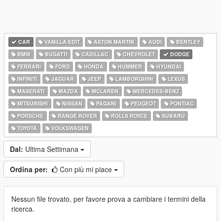
CAR
VANILLA EDIT
ASTON MARTIN
AUDI
BENTLEY
BMW
BUGATTI
CADILLAC
CHEVROLET
DODGE
FERRARI
FORD
HONDA
HUMMER
HYUNDAI
INFINITI
JAGUAR
JEEP
LAMBORGHINI
LEXUS
MASERATI
MAZDA
MCLAREN
MERCEDES-BENZ
MITSUBISHI
NISSAN
PAGANI
PEUGEOT
PONTIAC
PORSCHE
RANGE ROVER
ROLLS ROYCE
SUBARU
TOYOTA
VOLKSWAGEN
Dal:
Ultima Settimana
Ordina per:
Con più mi piace
Nessun file trovato, per favore prova a cambiare i termini della
ricerca.