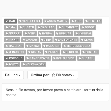
CAR
VANILLA EDIT
ASTON MARTIN
AUDI
BENTLEY
BMW
BUGATTI
CADILLAC
CHEVROLET
DODGE
FERRARI
FORD
HONDA
HUMMER
HYUNDAI
INFINITI
JAGUAR
JEEP
LAMBORGHINI
LEXUS
MASERATI
MAZDA
MCLAREN
MERCEDES-BENZ
MITSUBISHI
NISSAN
PAGANI
PEUGEOT
PONTIAC
PORSCHE
RANGE ROVER
ROLLS ROYCE
SUBARU
TOYOTA
VOLKSWAGEN
Dal:
Ieri
Ordina per:
Più Votato
Nessun file trovato, per favore prova a cambiare i termini della
ricerca.