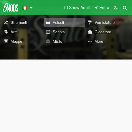
Show Adult
Entra
Strumenti
Veicoli
Verniciature
Armi
Scripts
Giocatore
Mappe
Misto
More