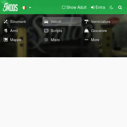
Show Adult
Entra
Strumenti
Veicoli
Verniciature
Armi
Scripts
Giocatore
Mappe
Misto
More