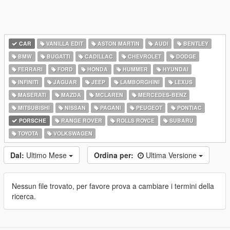
CAR
VANILLA EDIT
ASTON MARTIN
AUDI
BENTLEY
BMW
BUGATTI
CADILLAC
CHEVROLET
DODGE
FERRARI
FORD
HONDA
HUMMER
HYUNDAI
INFINITI
JAGUAR
JEEP
LAMBORGHINI
LEXUS
MASERATI
MAZDA
MCLAREN
MERCEDES-BENZ
MITSUBISHI
NISSAN
PAGANI
PEUGEOT
PONTIAC
PORSCHE
RANGE ROVER
ROLLS ROYCE
SUBARU
TOYOTA
VOLKSWAGEN
Dal:
Ultimo Mese
Ordina per:
Ultima Versione
Nessun file trovato, per favore prova a cambiare i termini della
ricerca.