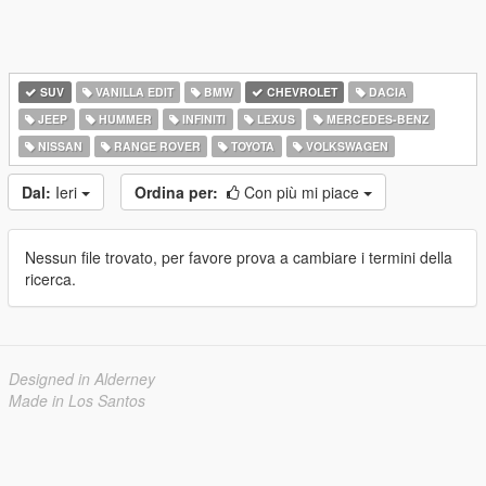
SUV
VANILLA EDIT
BMW
CHEVROLET
DACIA
JEEP
HUMMER
INFINITI
LEXUS
MERCEDES-BENZ
NISSAN
RANGE ROVER
TOYOTA
VOLKSWAGEN
Dal:
Ieri
Ordina per:
Con più mi piace
Nessun file trovato, per favore prova a cambiare i termini della
ricerca.
Designed in Alderney
Made in Los Santos