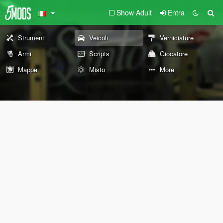
Show Adult
Entra
Strumenti
Veicoli
Verniciature
Armi
Scripts
Giocatore
Mappe
Misto
More