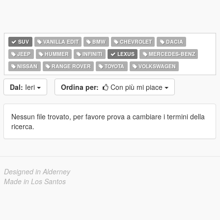
SUV
VANILLA EDIT
BMW
CHEVROLET
DACIA
JEEP
HUMMER
INFINITI
LEXUS
MERCEDES-BENZ
NISSAN
RANGE ROVER
TOYOTA
VOLKSWAGEN
Dal:
Ieri
Ordina per:
Con più mi piace
Nessun file trovato, per favore prova a cambiare i termini della
ricerca.
Designed in Alderney
Made in Los Santos