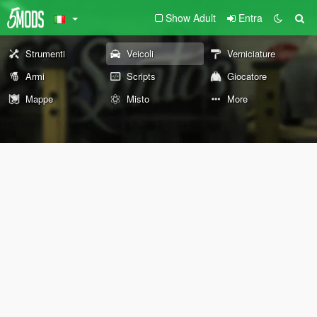
Show Adult
Entra
Strumenti
Veicoli
Verniciature
Armi
Scripts
Giocatore
Mappe
Misto
More