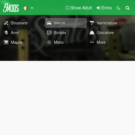
Show Adult
Entra
Strumenti
Veicoli
Verniciature
Armi
Scripts
Giocatore
Mappe
Misto
More