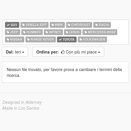
SUV
VANILLA EDIT
BMW
CHEVROLET
DACIA
JEEP
HUMMER
INFINITI
LEXUS
MERCEDES-BENZ
NISSAN
RANGE ROVER
TOYOTA
VOLKSWAGEN
Dal:
Ieri
Ordina per:
Con più mi piace
Nessun file trovato, per favore prova a cambiare i termini della
ricerca.
Designed in Alderney
Made in Los Santos