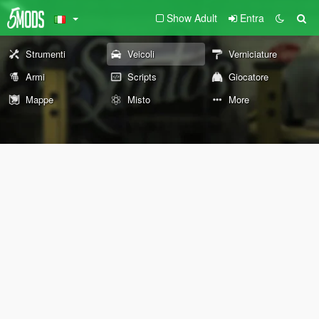
Show Adult
Entra
Strumenti
Veicoli
Verniciature
Armi
Scripts
Giocatore
Mappe
Misto
More