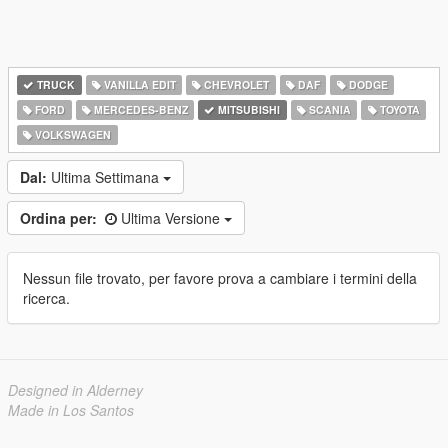
TRUCK
VANILLA EDIT
CHEVROLET
DAF
DODGE
FORD
MERCEDES-BENZ
MITSUBISHI
SCANIA
TOYOTA
VOLKSWAGEN
Dal:
Ultima Settimana
Ordina per:
Ultima Versione
Nessun file trovato, per favore prova a cambiare i termini della
ricerca.
Designed in Alderney
Made in Los Santos