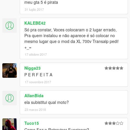
meu gta 5 é pirata
31 luglio 2017
KALEBE42
Só pra constar, Voces colocaram o 2 lugar errado,
Pra quem instalou e não aparece é só colocar no
mesmo lugar que o mod da XL 700v Transalp pedi!
+_=
17 ottobre 2017
Nigga23
P E R F E I T A
17 novembre 2017
AllanBida
ela subistitui qual moto?
23 marzo 2018
Tuco15
Como Faz p Retrovisor Funcionar?