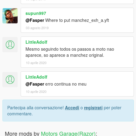
supun997
@Fasper
Where to put manchez_exh_a.yft
03 agosto 2019
LittleAdolf
Mesmo seguindo todos os passos a moto nao
aparece, so aparece a manchez original.
10 aprile 2020
LittleAdolf
@Fasper
erro continua no meu
10 aprile 2020
Partecipa alla conversazione!
Accedi
o
registrati
per poter
commentare.
More mods by
Motors Garage(Razor)
: