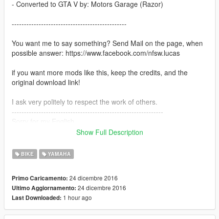
- Converted to GTA V by: Motors Garage (Razor)
-----------------------------------------------
You want me to say something? Send Mail on the page, when
possible answer: https://www.facebook.com/nfsw.lucas
if you want more mods like this, keep the credits, and the
original download link!
I ask very politely to respect the work of others.
--------------------------------------------------------------
Sorry for my English.
Show Full Description
-------------------- Info PT-BR --------------
BIKE
YAMAHA
- Créditos: Batatta3D
- Convertido por: Motors Garage (Razor)
24 dicembre 2016
Primo Caricamento:
24 dicembre 2016
Ultimo Aggiornamento:
-----------------------------------------------
1 hour ago
Last Downloaded:
Quer me falar alguma coisa? Mande mensagem na página,
respondo quando possível: