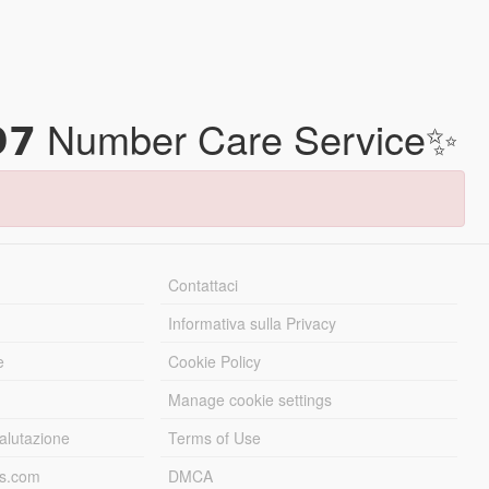
𝟵𝟳 Number Care Service✨
Contattaci
Informativa sulla Privacy
e
Cookie Policy
Manage cookie settings
alutazione
Terms of Use
ds.com
DMCA