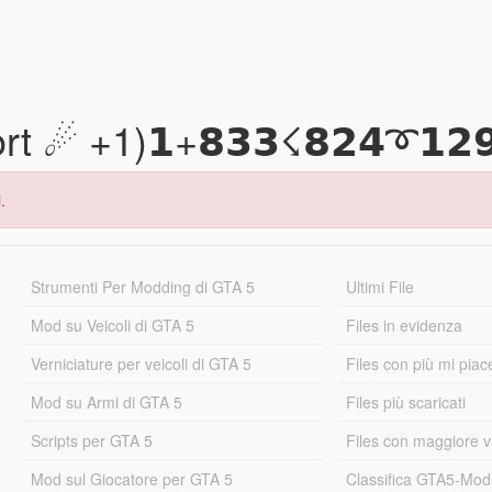
 ☄ +1)𝟭+𝟴𝟯𝟯☇𝟴𝟮𝟰➰𝟭𝟮
.
Strumenti Per Modding di GTA 5
Ultimi File
Mod su Veicoli di GTA 5
Files in evidenza
Verniciature per veicoli di GTA 5
Files con più mi piac
Mod su Armi di GTA 5
Files più scaricati
Scripts per GTA 5
Files con maggiore v
Mod sul Giocatore per GTA 5
Classifica GTA5-Mo