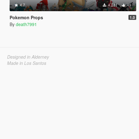
4.7
4.211
49
Pokemon Props
1.0
By
death7991
Designed in Alderney
Made in Los Santos