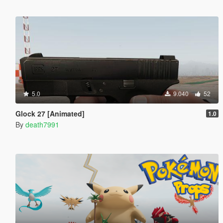
5.0
9.040
52
Glock 27 [Animated]
1.0
By
death7991