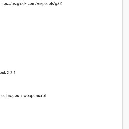
 https://us.glock.com/en/pistols/g22
lock-22-4
 > cdimages > weapons.rpf