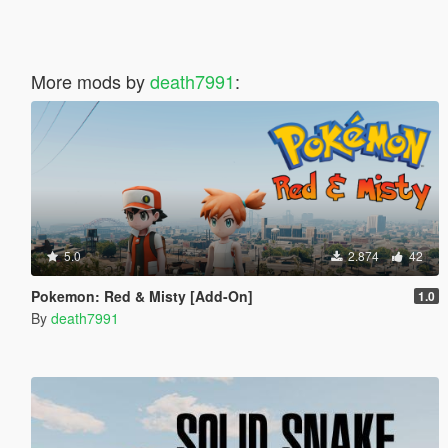
More mods by
death7991
:
5.0
2.874
42
Pokemon: Red & Misty [Add-On]
1.0
By
death7991