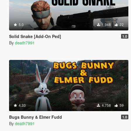
5.0
1.948
22
Solid Snake [Add-On Ped]
1.0
By
death7991
4.33
4.758
59
Bugs Bunny & Elmer Fudd
1.0
By
death7991