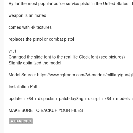
By far the most popular police service pistol in the United States -
weapon is animated
comes with 4k textures
replaces the pistol or combat pistol
v1.1
Changed the slide font to the real life Glock font (see pictures)
Slightly optimized the model
Model Source: https://www.cgtrader.com/3d-models/military/gun/g
Installation Path:
update > x64 > dlcpacks > patchday8ng > dlc.rpf > x64 > models
MAKE SURE TO BACKUP YOUR FILES
HANDGUN