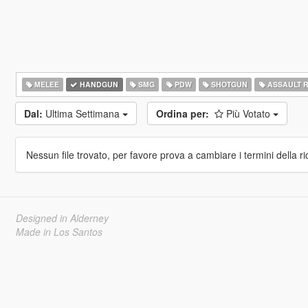
MELEE
HANDGUN
SMG
PDW
SHOTGUN
ASSAULT R
Dal:
Ultima Settimana
Ordina per:
Più Votato
Nessun file trovato, per favore prova a cambiare i termini della ri
Designed in Alderney
Made in Los Santos