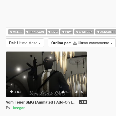
MELEE
HANDGUN
SMG
PDW
SHOTGUN
ASSAULT R
Dal:
Ultimo Mese
Ordina per:
Ultimo caricamento
4.83
438
15
Vom Feuer SMG [Animated | Add-On | Lore Friendly | FiveM]
v1.0
By
_keegan_