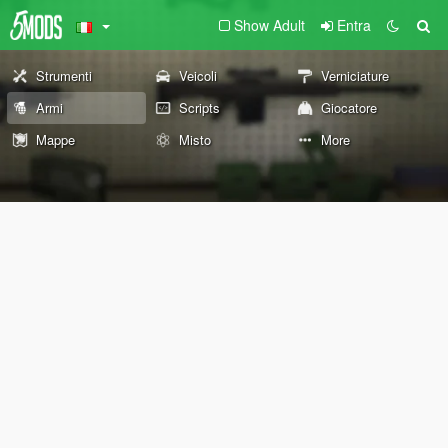
Show Adult
Entra
Strumenti
Veicoli
Verniciature
Armi
Scripts
Giocatore
Mappe
Misto
More