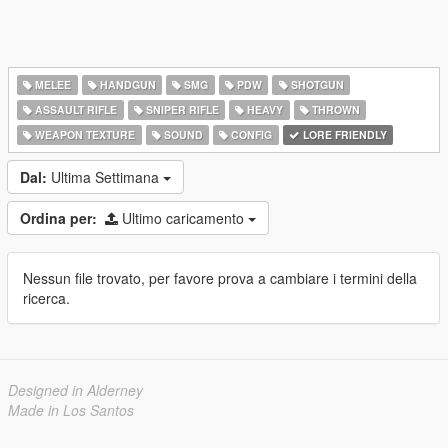
MELEE
HANDGUN
SMG
PDW
SHOTGUN
ASSAULT RIFLE
SNIPER RIFLE
HEAVY
THROWN
WEAPON TEXTURE
SOUND
CONFIG
LORE FRIENDLY
Dal:
Ultima Settimana
Ordina per:
Ultimo caricamento
Nessun file trovato, per favore prova a cambiare i termini della
ricerca.
Designed in Alderney
Made in Los Santos