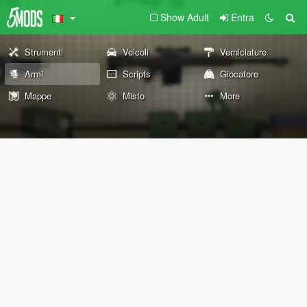
Show Adult
Entra
Strumenti
Veicoli
Verniciature
Armi
Scripts
Giocatore
Mappe
Misto
More