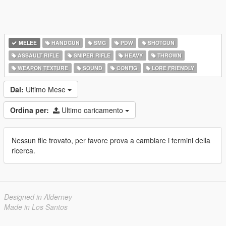
MELEE
HANDGUN
SMG
PDW
SHOTGUN
ASSAULT RIFLE
SNIPER RIFLE
HEAVY
THROWN
WEAPON TEXTURE
SOUND
CONFIG
LORE FRIENDLY
Dal:
Ultimo Mese
Ordina per:
Ultimo caricamento
Nessun file trovato, per favore prova a cambiare i termini della
ricerca.
Designed in Alderney
Made in Los Santos