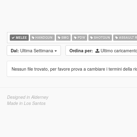
MELEE
HANDGUN
SMG
PDW
SHOTGUN
ASSAULT R
Dal:
Ultima Settimana
Ordina per:
Ultimo caricament
Nessun file trovato, per favore prova a cambiare i termini della ri
Designed in Alderney
Made in Los Santos