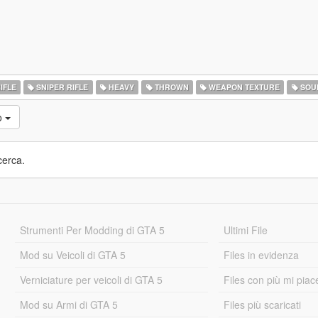
IFLE
SNIPER RIFLE
HEAVY
THROWN
WEAPON TEXTURE
SOU
o
cerca.
Strumenti Per Modding di GTA 5
Ultimi File
Mod su Veicoli di GTA 5
Files in evidenza
Verniciature per veicoli di GTA 5
Files con più mi piac
Mod su Armi di GTA 5
Files più scaricati