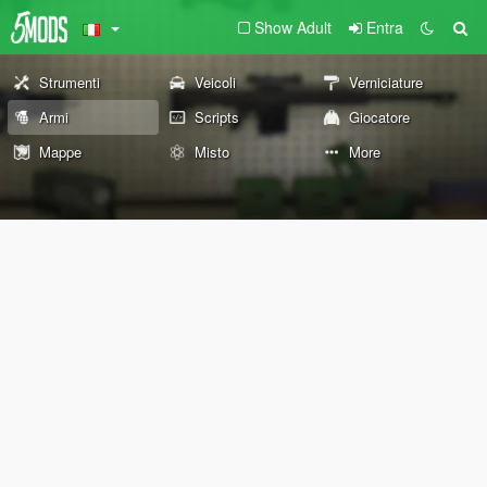
Show Adult
Entra
Strumenti
Veicoli
Verniciature
Armi
Scripts
Giocatore
Mappe
Misto
More