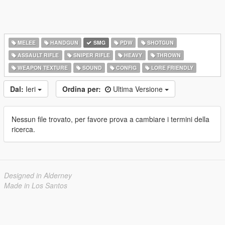
MELEE
HANDGUN
SMG
PDW
SHOTGUN
ASSAULT RIFLE
SNIPER RIFLE
HEAVY
THROWN
WEAPON TEXTURE
SOUND
CONFIG
LORE FRIENDLY
Dal:
Ieri
Ordina per:
Ultima Versione
Nessun file trovato, per favore prova a cambiare i termini della
ricerca.
Designed in Alderney
Made in Los Santos