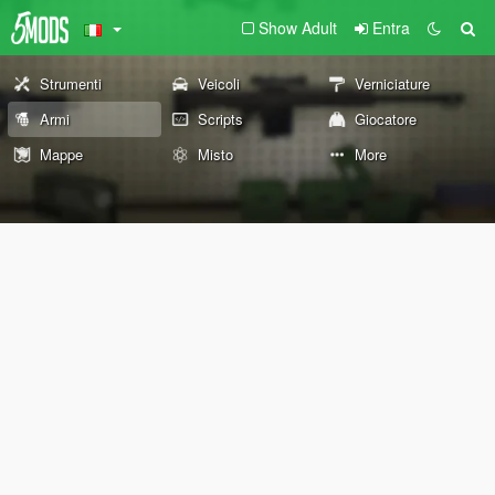
Show Adult
Entra
Strumenti
Veicoli
Verniciature
Armi
Scripts
Giocatore
Mappe
Misto
More