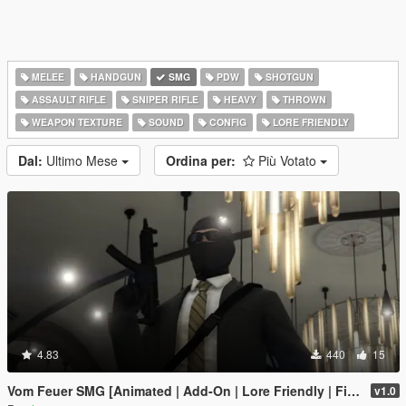
MELEE
HANDGUN
SMG
PDW
SHOTGUN
ASSAULT RIFLE
SNIPER RIFLE
HEAVY
THROWN
WEAPON TEXTURE
SOUND
CONFIG
LORE FRIENDLY
Dal:
Ultimo Mese
Ordina per:
Più Votato
4.83
440
15
Vom Feuer SMG [Animated | Add-On | Lore Friendly | FiveM]
v1.0