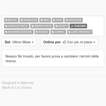
MELEE
HANDGUN
SMG
PDW
SHOTGUN
ASSAULT RIFLE
SNIPER RIFLE
HEAVY
THROWN
WEAPON TEXTURE
SOUND
CONFIG
LORE FRIENDLY
Dal:
Ultimo Mese
Ordina per:
Con più mi piace
Nessun file trovato, per favore prova a cambiare i termini della
ricerca.
Designed in Alderney
Made in Los Santos