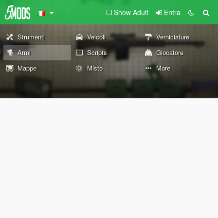
Show Adult
Entra
Strumenti
Veicoli
Verniciature
Armi
Scripts
Giocatore
Mappe
Misto
More