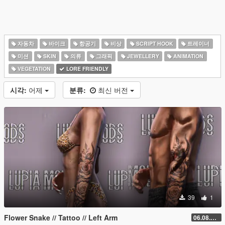
자동차
바이크
항공기
비상
SCRIPT HOOK
트레이너
미션
SKIN
의류
그래픽
JEWELLERY
ANIMATION
VEGETATION
LORE FRIENDLY
시각:
어제
분류:
최신 버전
39
1
Flower Snake // Tattoo // Left Arm
06.08.2026