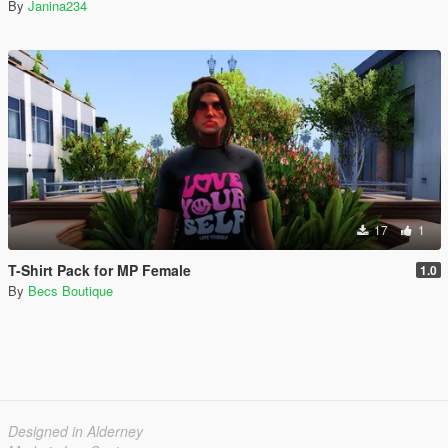
By
Janina234
17
1
T-Shirt Pack for MP Female
1.0
By
Becs Boutique
Designed in Alderney