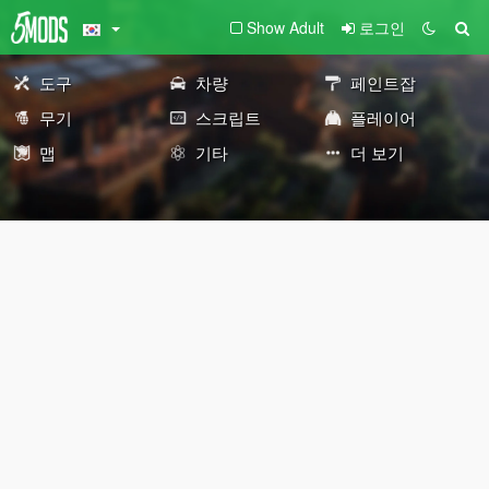
Show Adult
로그인
도구
차량
페인트잡
무기
스크립트
플레이어
맵
기타
더 보기