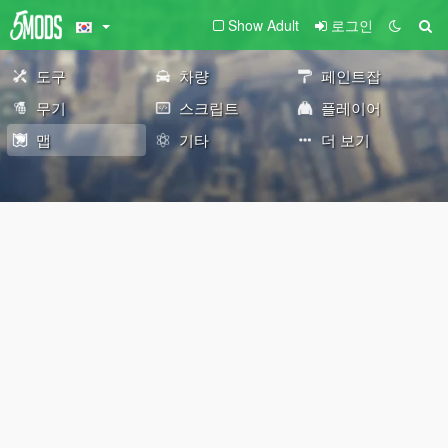
Show Adult
로그인
도구
차량
페인트잡
무기
스크립트
플레이어
맵
기타
더 보기