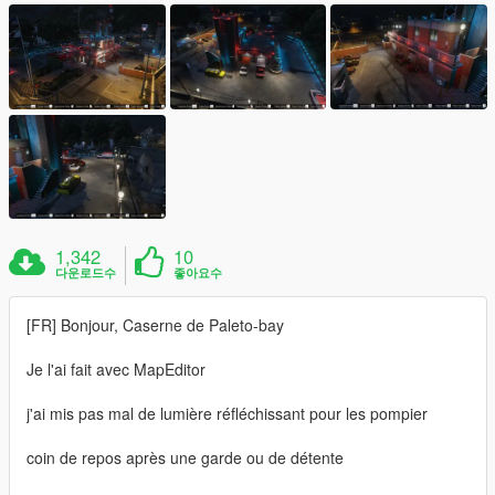
1,342
10
다운로드수
좋아요수
[FR] Bonjour, Caserne de Paleto-bay
Je l'ai fait avec MapEditor
j'ai mis pas mal de lumière réfléchissant pour les pompier
coin de repos après une garde ou de détente