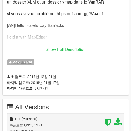
un dossier XLM et un dossier ymap dans le WinRAR
si vous avez un problème: https://discord.gg/6A4enf
-----------------------------------------------------------------------
[AN]Hello, Paleto-bay Barracks
I did it with MapEditor
I put a lot of reflective light for the firefighter
Show Full Description
corner of rest after a guard or relaxation
MAP EDITOR
an XLM folder and a ymap folder in WinRAR
2018년 12월 21일
최초 업로드:
2019년 01월 17일
마지막 업로드:
if you have a problem: https://discord.gg/6A4enf
5시간 전
마지막 다운로드:
All Versions
1.0
(current)
다운로드 1,220
, 16KB
2019년 01월 17일