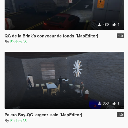
480
4
QG de la Brink's convoeur de fonds [MapEditor]
1.0
By
Federal35
353
1
Paleto Bay-QG_argent_sale [MapEditor]
1.0
By
Federal35