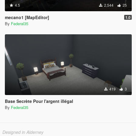
4.5
2,544
25
mecano1 [MapEditor]
1.0
By
Federal35
419
3
Base Secrète Pour l'argent illégal
By
Federal35
Designed in Alderney