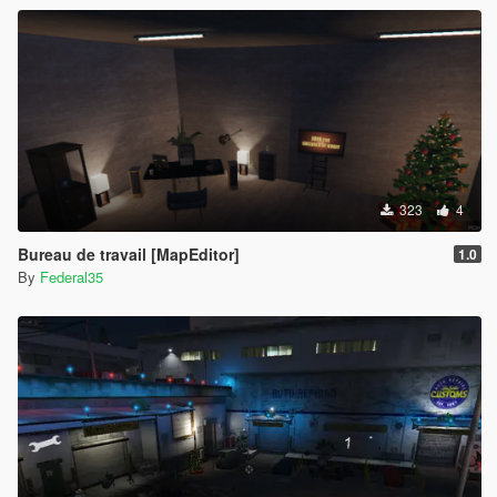
323
4
Bureau de travail [MapEditor]
1.0
By
Federal35