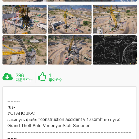
296
1
다운로드수
좋아요수
--------------------------------------------------------------------------------
--------
rus-
УСТАНОВКА:
закинуть файл ''construction accident v 1.0.xml'' по пути:
Grand Theft Auto V-menyooStuff-Spooner.
--------------------------------------------------------------------------------
------