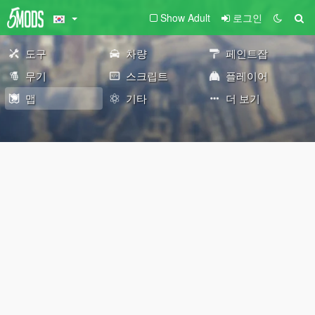
Show Adult
로그인
도구
차량
페인트잡
무기
스크립트
플레이어
맵
기타
더 보기