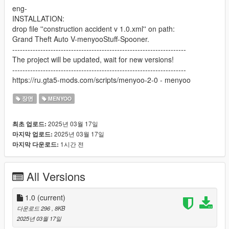
eng-
INSTALLATION:
drop file ''construction accident v 1.0.xml'' on path:
Grand Theft Auto V-menyooStuff-Spooner.
--------------------------------------------------------------------
The project will be updated, wait for new versions!
--------------------------------------------------------------------
https://ru.gta5-mods.com/scripts/menyoo-2-0 - menyoo
장면
MENYOO
2025년 03월 17일
최초 업로드:
2025년 03월 17일
마지막 업로드:
1시간 전
마지막 다운로드:
All Versions
1.0
(current)
다운로드 296
, 8KB
2025년 03월 17일