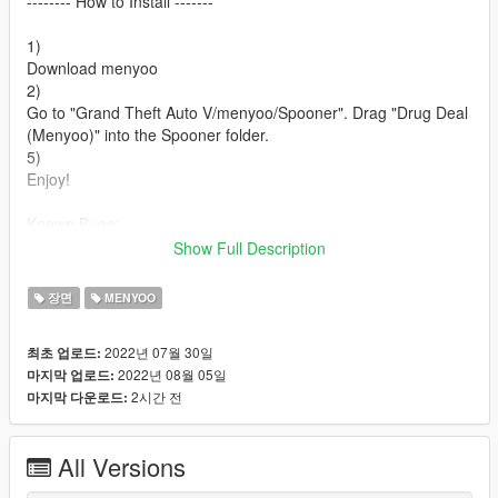
-------- How to Install -------
1)
Download menyoo
2)
Go to "Grand Theft Auto V/menyoo/Spooner". Drag "Drug Deal
(Menyoo)" into the Spooner folder.
5)
Enjoy!
Known Bugs:
-Some animations are not working properly. And some don't
Show Full Description
work at all.
장면
MENYOO
2022년 07월 30일
최초 업로드:
2022년 08월 05일
마지막 업로드:
2시간 전
마지막 다운로드:
All Versions