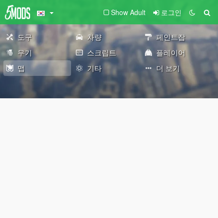
Show Adult
로그인
도구
차량
페인트잡
무기
스크립트
플레이어
맵
기타
더 보기