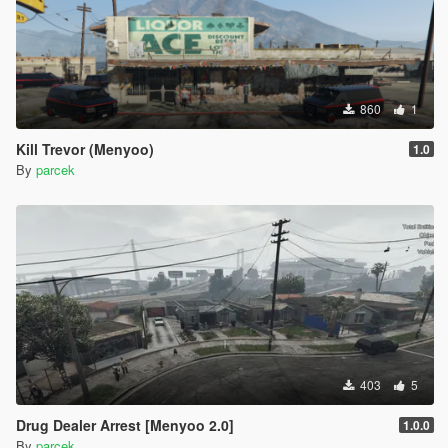
860
1
Kill Trevor (Menyoo)
1.0
By
parcek
403
5
Drug Dealer Arrest [Menyoo 2.0]
1.0.0
By
parcek