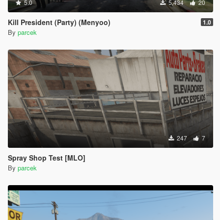
5.0
5,434
20
Kill President (Party) (Menyoo)
1.0
By
parcek
247
7
Spray Shop Test [MLO]
By
parcek