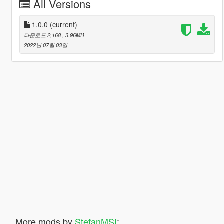
All Versions
1.0.0
(current)
다운로드 2,168
, 3.96MB
2022년 07월 03일
More mods by
StefanMSI
: