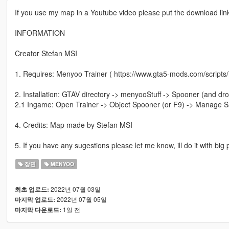
If you use my map in a Youtube video please put the download link 
INFORMATION
Creator Stefan MSI
1. Requires: Menyoo Trainer ( https://www.gta5-mods.com/scripts
2. Installation: GTAV directory -> menyooStuff -> Spooner (and dro
2.1 Ingame: Open Trainer -> Object Spooner (or F9) -> Manage Sa
4. Credits: Map made by Stefan MSI
5. If you have any sugestions please let me know, ill do it with big
장면
MENYOO
2022년 07월 03일
최초 업로드:
2022년 07월 05일
마지막 업로드:
1일 전
마지막 다운로드: