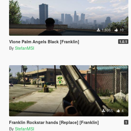
1,606
10
Vlone Palm Angels Black [Franklin]
1.0.1
By
StefanMSI
955
4
Franklin Rockstar hands [Replace] [Franklin]
1
By
StefanMSI