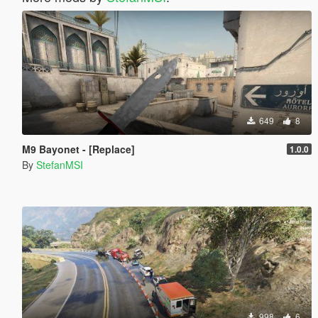
649
8
M9 Bayonet - [Replace]
1.0.0
By
StefanMSI
998
6