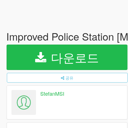
Improved Police Station [
다운로드
공유
StefanMSI