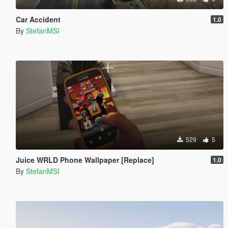
Car Accident
1.0
By
StefanMSI
529
5
Juice WRLD Phone Wallpaper [Replace]
1.0
By
StefanMSI