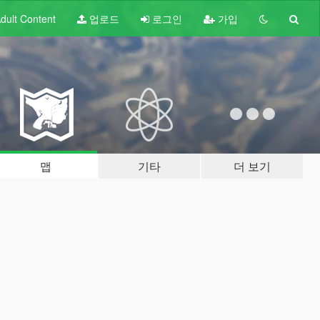
dult
Content
업로드
로그인
가입
맵
기타
더 보기