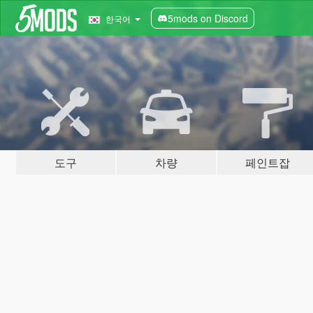
5mods on Discord
한국어
도구
차량
페인트잡