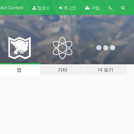
dult
Content
업로드
로그인
가입
맵
기타
더 보기