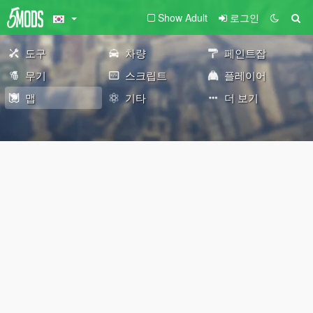
Show Adult
로그인
도구
차량
페인트잡
무기
스크립트
플레이어
맵
기타
더 보기