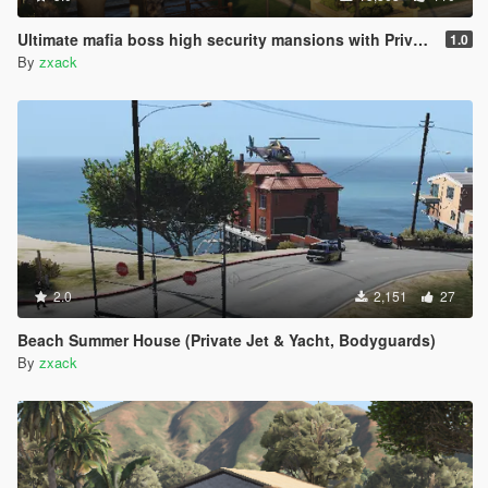
Ultimate mafia boss high security mansions with Private Helicopter , Own tennis court , Swimming pool , Jacussi !!
1.0
By
zxack
2.0
2,151
27
Beach Summer House (Private Jet & Yacht, Bodyguards)
By
zxack