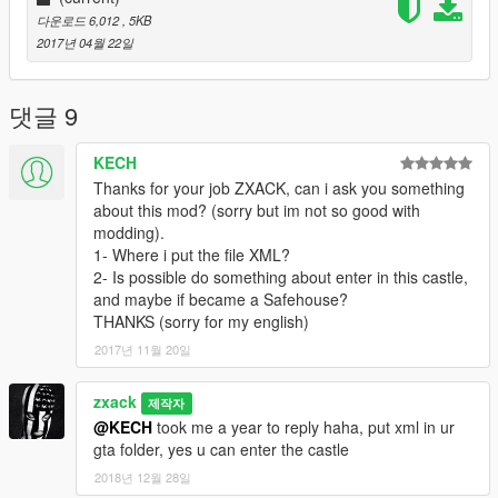
다운로드 6,012
, 5KB
2017년 04월 22일
댓글 9
KECH
Thanks for your job ZXACK, can i ask you something
about this mod? (sorry but im not so good with
modding).
1- Where i put the file XML?
2- Is possible do something about enter in this castle,
and maybe if became a Safehouse?
THANKS (sorry for my english)
2017년 11월 20일
zxack
제작자
@KECH
took me a year to reply haha, put xml in ur
gta folder, yes u can enter the castle
2018년 12월 28일