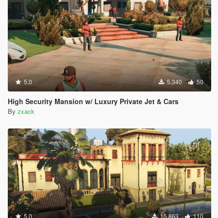
5.0
5,340
50
High Security Mansion w/ Luxury Private Jet & Cars
By
zxack
5.0
15,863
110