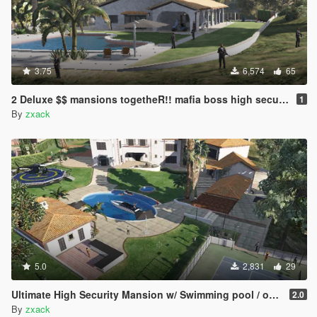
3.75
6,574
65
2 Deluxe $$ mansions togetheR!! mafia boss high security 2mansions with Private Helicopter , Own tennis court , Swimming pool
1
By
zxack
5.0
2,831
29
Ultimate High Security Mansion w/ Swimming pool / outdoor sea , private helipad and Tennis place / Chops / lions
2.0
By
zxack