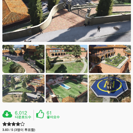
6,012
61
다운로드수
좋아요수
3.83 / 5 (3명이 투표함)