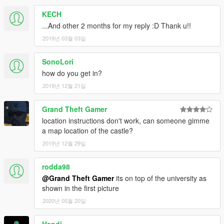
KECH
...And other 2 months for my reply :D Thank u!!
2019년 03월 03일
SonoLori
how do you get in?
2019년 12월 21일
Grand Theft Gamer
location instructions don't work, can someone gimme
a map location of the castle?
2019년 12월 29일
rodda98
@Grand Theft Gamer
its on top of the university as
shown in the first picture
2020년 05월 20일