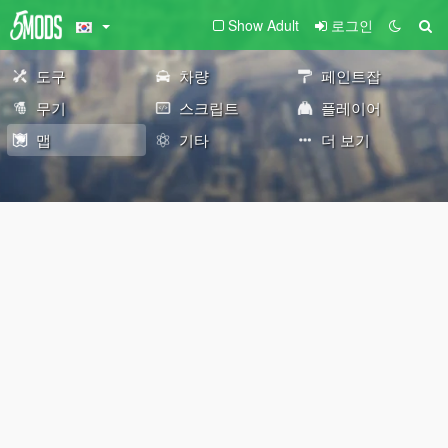
Show Adult
로그인
도구
차량
페인트잡
무기
스크립트
플레이어
맵
기타
더 보기