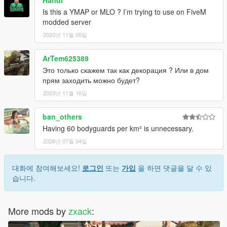
Handi
Is this a YMAP or MLO ? I’m trying to use on FiveM
modded server
2020년 11월 05일
ArTem625389
Это только скажем так как декорация ? Или в дом
прям заходить можно будет?
2023년 11월 16일
ban_others
Having 60 bodyguards per km² is unnecessary.
2026년 07월 04일
대화에 참여해보세요!
로그인
또는
가입
을 하면 댓글을 달 수 있
습니다.
More mods by
zxack
: