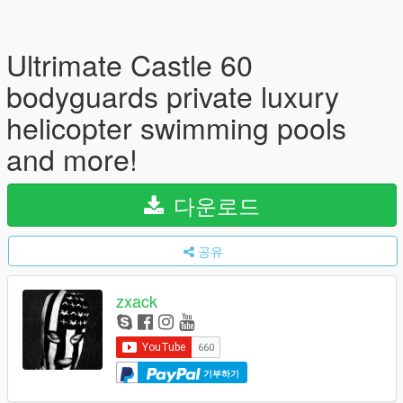
Ultrimate Castle 60
bodyguards private luxury
helicopter swimming pools
and more!
다운로드
공유
zxack
기부하기