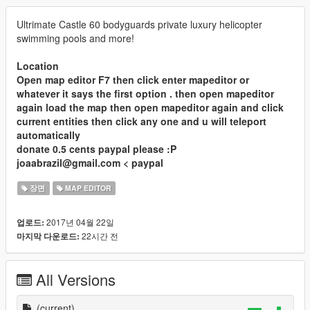
Ultrimate Castle 60 bodyguards private luxury helicopter
swimming pools and more!
Location
Open map editor F7 then click enter mapeditor or
whatever it says the first option . then open mapeditor
again load the map then open mapeditor again and click
current entities then click any one and u will teleport
automatically
donate 0.5 cents paypal please :P
joaabrazil@gmail.com < paypal
장면
MAP EDITOR
2017년 04월 22일
업로드:
22시간 전
마지막 다운로드:
All Versions
(current)