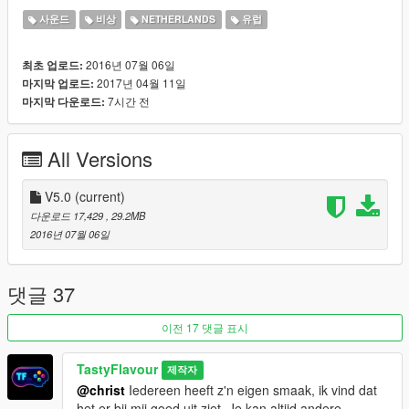
Speciale onderdelen:
사운드
비상
NETHERLANDS
유럽
- Geen 3e sirene
2016년 07월 06일
최초 업로드:
2017년 04월 11일
마지막 업로드:
Updates van V5.0:
7시간 전
마지막 다운로드:
- Alle voertuigen hebben een nieuwe sirene
- Optie om te kiezen tussen 2 ambulance sirenes
All Versions
- Toeteren aangepast (betere loop)
- Gemaakt voor Dutch Siren Mastery V5.0
V5.0
(current)
Oudere versies zijn ook beschikbaar op:
다운로드 17,429
, 29.2MB
http://www.lcpdfr.com/files/file/11976-dutch-siren-pack/
2016년 07월 06일
댓글 37
이전 17 댓글 표시
TastyFlavour
제작자
@christ
Iedereen heeft z'n eigen smaak, ik vind dat
het er bij mij goed uit ziet. Je kan altijd andere