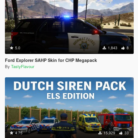
5.0
1,843
8
Ford Explorer SAHP Skin for CHP Megapack
By
TastyFlavour
4.75
15,929
33