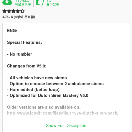
다운로드수
좋아요수
4.75 / 5 (4명이 투표함)
ENG:
Special Features:
- No rumbler
Changes from V5.0:
- All vehicles have new sirens
- Option to choose between 2 ambulance sirens
- Horn edited (better loop)
- Optimized for Dutch Siren Mastery V5.0
Older versions are also available on:
http://www.lcpdfr.com/files/file/11976-dutch-siren-pack/
NL:
Show Full Description