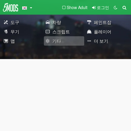
Show Adult
로그인
도구
차량
페인트잡
무기
스크립트
플레이어
맵
기타
더 보기