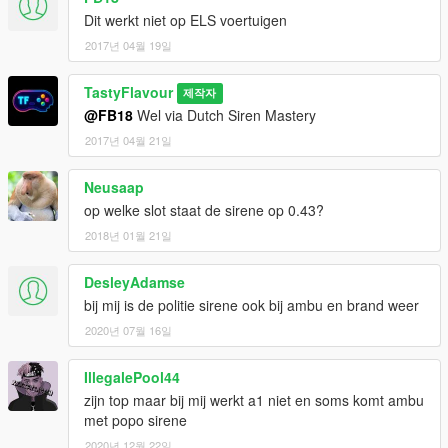
Dit werkt niet op ELS voertuigen
2017년 04월 19일
TastyFlavour
제작자
@FB18
Wel via Dutch Siren Mastery
2017년 04월 21일
Neusaap
op welke slot staat de sirene op 0.43?
2018년 01월 21일
DesleyAdamse
bij mij is de politie sirene ook bij ambu en brand weer
2020년 07월 16일
IllegalePool44
zijn top maar bij mij werkt a1 niet en soms komt ambu
met popo sirene
2020년 12월 22일