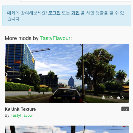
대화에 참여해보세요!
로그인
또는
가입
을 하면 댓글을 달 수 있
습니다.
More mods by
TastyFlavour
:
445
5
K9 Unit Texture
0.2
By
TastyFlavour