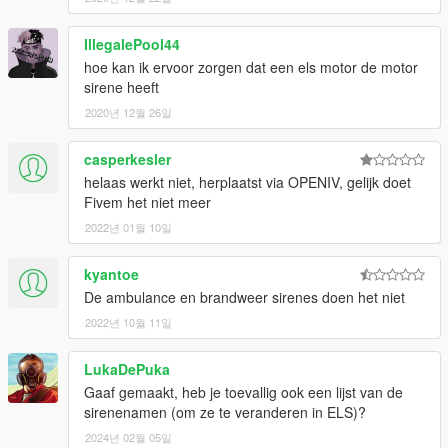
IllegalePool44
hoe kan ik ervoor zorgen dat een els motor de motor
sirene heeft
2020년 12월 26일
casperkesler
helaas werkt niet, herplaatst via OPENIV, gelijk doet
Fivem het niet meer
2022년 01월 10일
kyantoe
De ambulance en brandweer sirenes doen het niet
2022년 10월 11일
LukaDePuka
Gaaf gemaakt, heb je toevallig ook een lijst van de
sirenenamen (om ze te veranderen in ELS)?
2024년 02월 05일