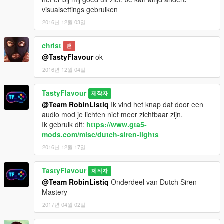
visualsettings gebruiken
2016년 12월 03일
christ
밴
@TastyFlavour
ok
2016년 12월 04일
TastyFlavour
제작자
@Team RobinListiq
Ik vind het knap dat door een
audio mod je lichten niet meer zichtbaar zijn.
Ik gebruik dit:
https://www.gta5-
mods.com/misc/dutch-siren-lights
2016년 12월 17일
TastyFlavour
제작자
@Team RobinListiq
Onderdeel van Dutch Siren
Mastery
2017년 04월 02일