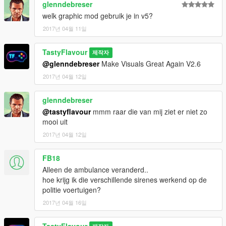
glenndebreser
welk graphic mod gebruik je in v5?
2017년 04월 11일
TastyFlavour
제작자
@glenndebreser
Make Visuals Great Again V2.6
2017년 04월 12일
glenndebreser
@tastyflavour
mmm raar die van mij ziet er niet zo
mooi uit
2017년 04월 12일
FB18
Alleen de ambulance veranderd..
hoe krijg ik die verschillende sirenes werkend op de
politie voertuigen?
2017년 04월 16일
TastyFlavour