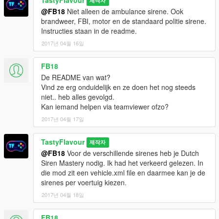
제작자
@FB18
Niet alleen de ambulance sirene. Ook
brandweer, FBI, motor en de standaard politie sirene.
Instructies staan in de readme.
2017년 04월 16일
FB18
De README van wat?
Vind ze erg onduidelijk en ze doen het nog steeds
niet.. heb alles gevolgd.
Kan iemand helpen via teamviewer ofzo?
2017년 04월 17일
TastyFlavour
제작자
@FB18
Voor de verschillende sirenes heb je Dutch
Siren Mastery nodig. Ik had het verkeerd gelezen. In
die mod zit een vehicle.xml file en daarmee kan je de
sirenes per voertuig kiezen.
2017년 04월 18일
FB18