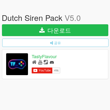
Dutch Siren Pack
V5.0
다운로드
공유
TastyFlavour