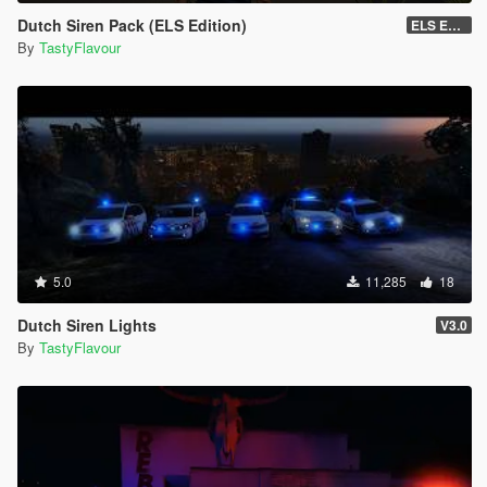
Dutch Siren Pack (ELS Edition)
ELS EDITION
By
TastyFlavour
5.0
11,285
18
Dutch Siren Lights
V3.0
By
TastyFlavour