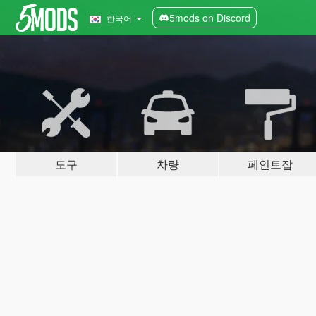
5mods on Discord
한국어
도구
차량
페인트잡