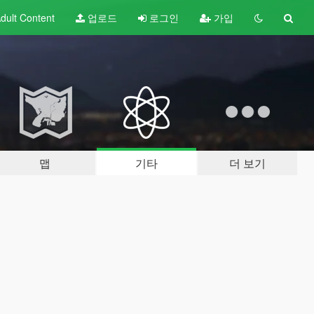
dult
Content
업로드
로그인
가입
맵
기타
더 보기