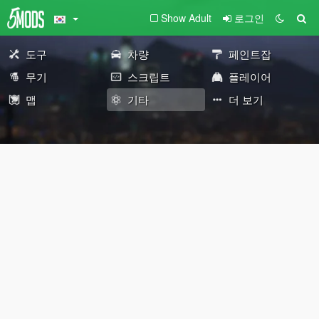
Show Adult
로그인
도구
차량
페인트잡
무기
스크립트
플레이어
맵
기타
더 보기