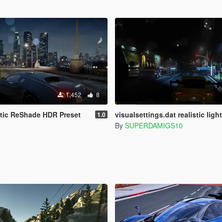
1,452
8
tic ReShade HDR Preset
visualsettings.dat realistic light 
1.0
By
SUPERDAMIGS10