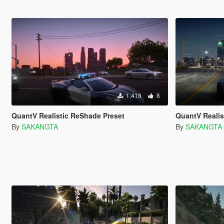
1,418
8
QuantV Realistic ReShade Preset
QuantV Realis
By
SAKANGTA
By
SAKANGTA