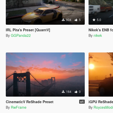
934
5
5.0
IRL Pita's Preset [QuantV]
Nikek's ENB for Nat
By
GGPanda22
By
nikek
164
0
CinematicV ReShade Preset
iGPU ReShade Preset Ultr
v1
By
RwFrame
By
RoycesMod