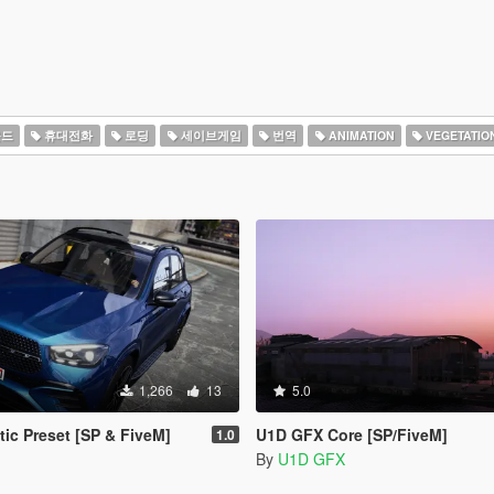
드
휴대전화
로딩
세이브게임
번역
ANIMATION
VEGETATIO
1,266
13
5.0
tic Preset [SP & FiveM]
U1D GFX Core [SP/FiveM]
1.0
By
U1D GFX