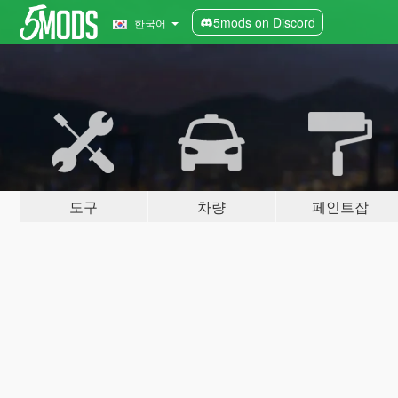
5mods on Discord
한국어
도구
차량
페인트잡