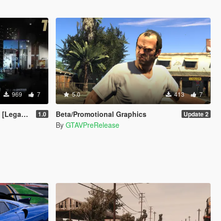
969
7
5.0
413
7
[Legacy]
Beta/Promotional Graphics
1.0
Update 2
By
GTAVPreRelease