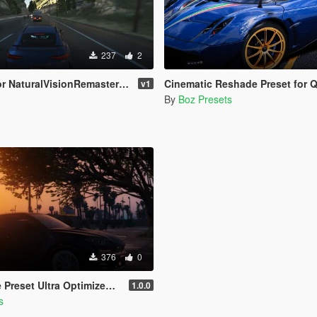
237
2
uralVisionRemastered (Ultra Preset)
Cinematic Reshade Preset for 
v1
By
Boz Presets
376
0
a Optimized (Low-End AMD, INTEL Iris Xe
1.0.0
s