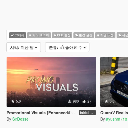
그래픽
기타 텍스쳐
PED 설정
환경 설정
지원 구성
사운
시각:
지난 달
분류:
좋아요 수
5.0
980
27
5.0
Promotional Visuals [Enhanced/Legacy]
QuantV Realis
Initial Release
By
SirDesse
By
ayushm718