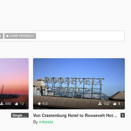
N
LORE FRIENDLY
490
12
5.0
102
8
Von Crastenburg Hotel to Roosevelt Hotel plus other details
Single Player 1.0.0
1
By
mikesta