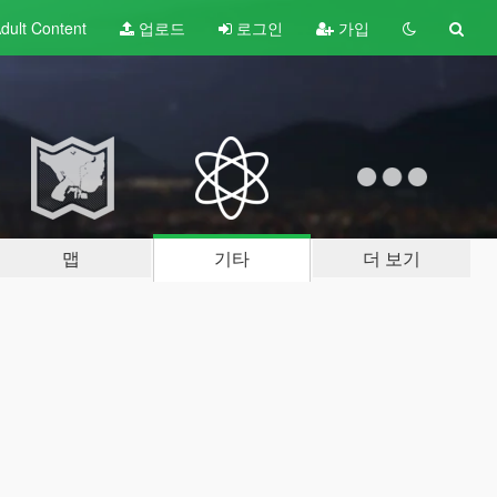
dult
Content
업로드
로그인
가입
맵
기타
더 보기