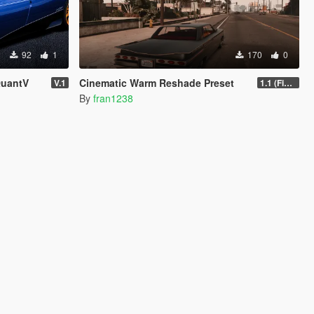
92
1
170
0
QuantV
Cinematic Warm Reshade Preset
V.1
1.1 (Final)
By
fran1238