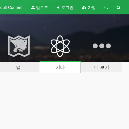
dult
Content
업로드
로그인
가입
맵
기타
더 보기