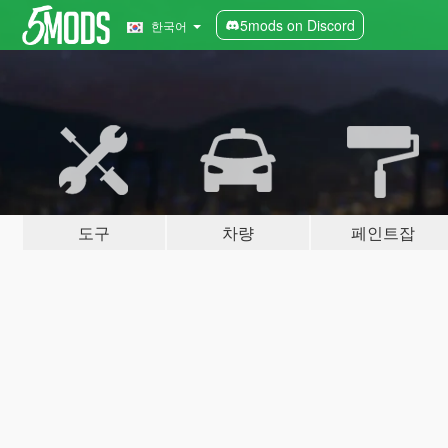
5mods on Discord
한국어
도구
차량
페인트잡