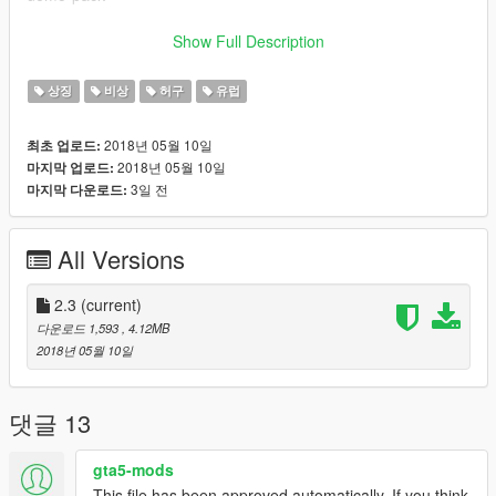
(((-note that the livery is made to work with the marked
Show Full Description
version)))
상징
비상
허구
유럽
https://www.gta5-mods.com/users/ObsidianGames
2018년 05월 10일
최초 업로드:
All credit goes to him for creating this wonderful car.
2018년 05월 10일
마지막 업로드:
---------------------------------------------------
3일 전
마지막 다운로드:
You are not to re-upload these textures anywhere without my
consent.
All Versions
2.3
(current)
다운로드 1,593
, 4.12MB
2018년 05월 10일
댓글 13
gta5-mods
This file has been approved automatically. If you think