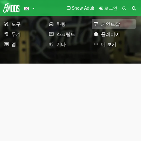
Show Adult
로그인
도구
차량
페인트잡
무기
스크립트
플레이어
맵
기타
더 보기