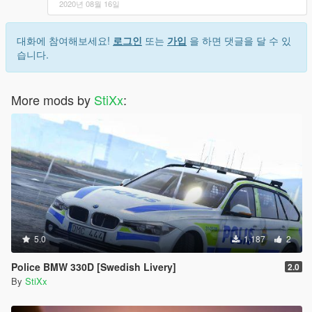
2020년 08월 16일
대화에 참여해보세요!
로그인
또는
가입
을 하면 댓글을 달 수 있
습니다.
More mods by
StiXx
:
5.0
1,187
2
Police BMW 330D [Swedish Livery]
2.0
By
StiXx