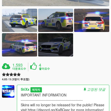
1,593
4
다운로드수
좋아요수
4.83 / 5 (3명이 투표함)
StiXx
고정된 댓글
제작자
IMPORTANT INFORMATION
--------------------------------------------------
Skins will no longer be released for the public! Please
visit https://discord.gg/KaBQasr for more information!