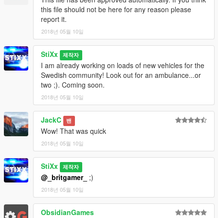
this file should not be here for any reason please
report it.
2018년 05월 10일
StiXx
제작자
I am already working on loads of new vehicles for the
Swedish community! Look out for an ambulance...or
two ;). Coming soon.
2018년 05월 10일
JackC
밴
Wow! That was quick
2018년 05월 10일
StiXx
제작자
@_britgamer_
;)
2018년 05월 10일
ObsidianGames