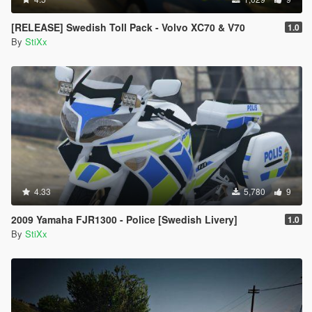
[RELEASE] Swedish Toll Pack - Volvo XC70 & V70
1.0
By
StiXx
4.33
5,780
9
2009 Yamaha FJR1300 - Police [Swedish Livery]
1.0
By
StiXx