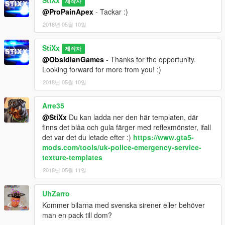
StiXx
제작자
@ProPainApex
- Tackar :)
2018년 05월 10일
StiXx
제작자
@ObsidianGames
- Thanks for the opportunity.
Looking forward for more from you! :)
2018년 05월 10일
Arre35
@StiXx
Du kan ladda ner den här templaten, där
finns det blåa och gula färger med reflexmönster, ifall
det var det du letade efter :)
https://www.gta5-
mods.com/tools/uk-police-emergency-service-
texture-templates
2018년 05월 11일
UhZarro
Kommer bilarna med svenska sirener eller behöver
man en pack till dom?