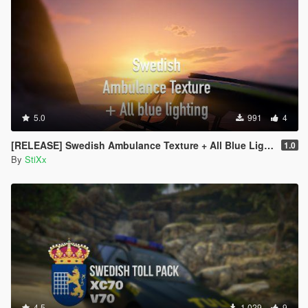
5.0
991
4
[RELEASE] Swedish Ambulance Texture + All Blue Lighting
1.0
By
StiXx
4.5
1,029
9