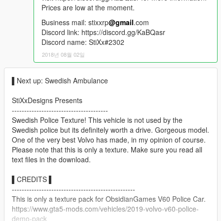
Prices are low at the moment.
Business mail: stixxrp
@gmail
.com
Discord link: https://discord.gg/KaBQasr
Discord name: StiXx#2302
2018년 08월 02일
▌Next up: Swedish Ambulance
StiXxDesigns Presents
---------------------------------------
Swedish Police Texture! This vehicle is not used by the
Swedish police but its definitely worth a drive. Gorgeous model.
One of the very best Volvo has made, in my opinion of course.
Please note that this is only a texture. Make sure you read all
text files in the download.
▌CREDITS ▌
--------------------------------------------------
This is only a texture pack for ObsidianGames V60 Police Car.
https://www.gta5-mods.com/vehicles/2019-volvo-v60-police-
demo-pack