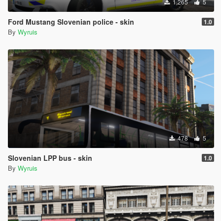
1,265
5
Ford Mustang Slovenian police - skin
1.0
By
Wyruis
478
5
Slovenian LPP bus - skin
1.0
By
Wyruis