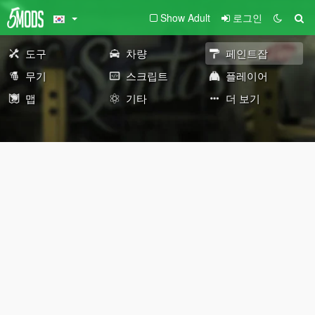
Show Adult
로그인
도구
차량
페인트잡
무기
스크립트
플레이어
맵
기타
더 보기