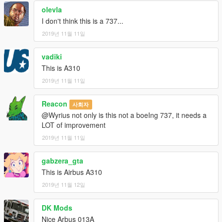
Check youtube channel: https://www.youtube.com/nikoplayz
olevla
I don't think this is a 737...
2019년 11월 11일
vadiki
This is A310
2019년 11월 11일
Reacon
사회자
@Wyrius not only is this not a boeIng 737, it needs a
LOT of improvement
2019년 11월 11일
gabzera_gta
This is Airbus A310
2019년 11월 12일
DK Mods
Nice Arbus 013A