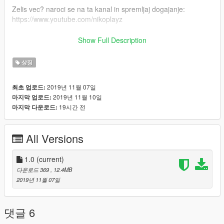
Zelis vec? naroci se na ta kanal in spremljaj dogajanje:
https://www.youtube.com/nikoplayz
Spremljaj dogajanje na Facebooku!
Show Full Description
https://www.facebook.com/nikoplayzslo
상징
ENG
2019년 11월 07일
최초 업로드:
Thanks for downloading my mod!
2019년 11월 10일
마지막 업로드:
19시간 전
마지막 다운로드:
------------------------------------------
1.) place all files into last patchday: Grand Theft Auto V / Mods
All Versions
/ Update / x64 / dlcpacks / Patchday20ng / dlc.rpf / levels / gtav
/ vehicles / vehicles.rpf
1.0
(current)
2.) DONE!
다운로드 369
, 12.4MB
2019년 11월 07일
------------------------------------------
Created by Nikoplayz a.k.a. Wyruis
댓글 6