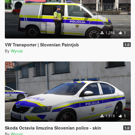
1,286
5
VW Transporter | Slovenian Paintjob
1.0
By
Wyruis
1,819
5
Skoda Octavia limuzina Slovenian police - skin
1.0
By
Wyruis