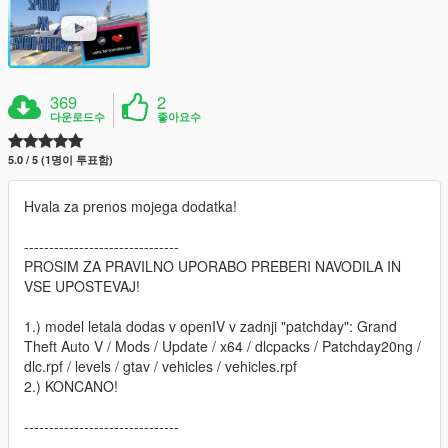
369
2
다운로드수
좋아요수
5.0 / 5 (1명이 투표함)
Hvala za prenos mojega dodatka!
-------------------------------
PROSIM ZA PRAVILNO UPORABO PREBERI NAVODILA IN
VSE UPOSTEVAJ!
1.) model letala dodas v openIV v zadnji "patchday": Grand
Theft Auto V / Mods / Update / x64 / dlcpacks / Patchday20ng /
dlc.rpf / levels / gtav / vehicles / vehicles.rpf
2.) KONCANO!
-------------------------------