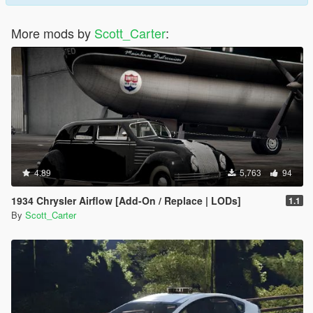
More mods by
Scott_Carter
:
4.89
5,763
94
1934 Chrysler Airflow [Add-On / Replace | LODs]
1.1
By
Scott_Carter