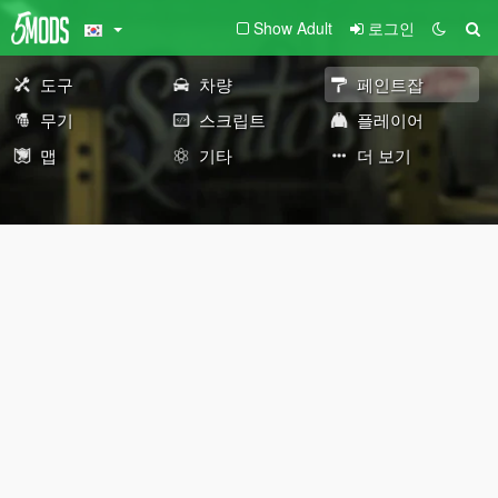
Show Adult
로그인
도구
차량
페인트잡
무기
스크립트
플레이어
맵
기타
더 보기