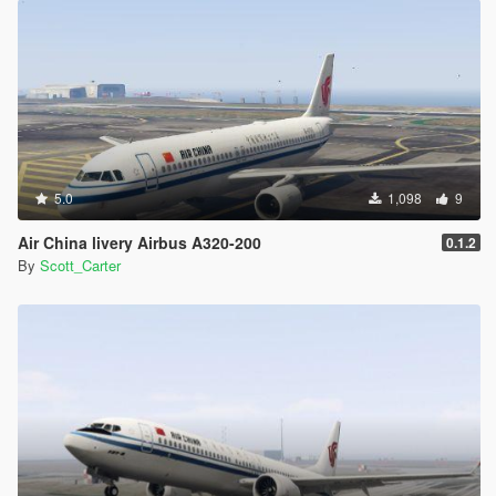
5.0
1,098
9
Air China livery Airbus A320-200
0.1.2
By
Scott_Carter