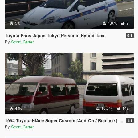
5.0
1,876
9
Toyota Prius Japan Tokyo Personal Hybrid Taxi
0.1
By
Scott_Carter
4.96
16,514
142
1994 Toyota HiAce Super Custom [Add-On / Replace | Template]
1.1
By
Scott_Carter