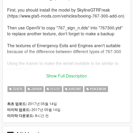
First, you should install the model by SkylineGTRFreak
(https://www.gta5-mods.com/vehicles/boeing-767-300-add-on)
Then use OpenIV to copy "767_sign_n.dds" into "767300.ytd"
to replace another texture, don't forget to make a backup
The textures of Emergency Exits and Engines aren't suitable
because of the difference between different types of 767-300
Using the trainer to make the winlet invisible to be similar to
exact plane
Show Full Description
Run the game and spawn it, just have fun! ;)
국제적
JAPAN
아시아
AIRLINE
POKEMON
2017년 05월 14일
최초 업로드:
2017년 05월 14일
마지막 업로드:
8시간 전
마지막 다운로드: