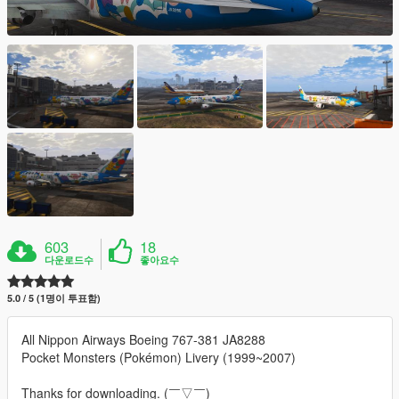
603
18
다운로드수
좋아요수
5.0 / 5 (1명이 투표함)
All Nippon Airways Boeing 767-381 JA8288
Pocket Monsters (Pokémon) Livery (1999~2007)
Thanks for downloading. (￣▽￣)