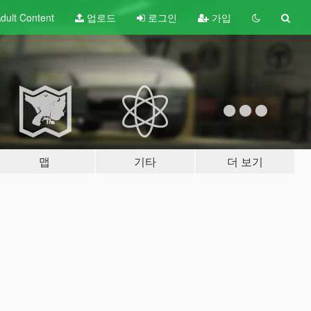
dult
Content
업로드
로그인
가입
맵
기타
더 보기