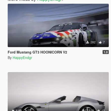
282
7
Ford Mustang GT3 HOONICORN V2
1.0
By
HappyEndgr
4.89
3,529
45