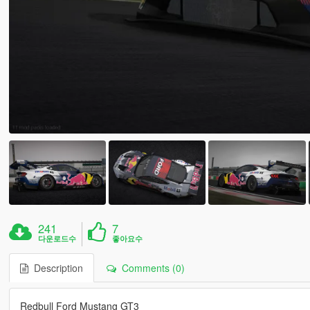
241
7
다운로드수
좋아요수
Description
Comments (0)
Redbull Ford Mustang GT3