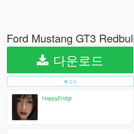
Ford Mustang GT3 Redbul
다운로드
공유
HappyEndgr