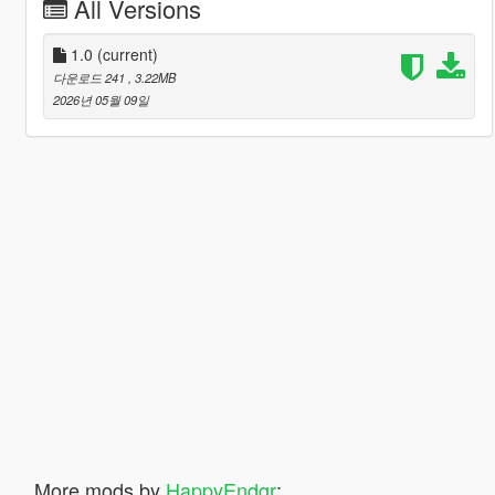
All Versions
1.0
(current)
다운로드 241
, 3.22MB
2026년 05월 09일
More mods by
HappyEndgr
: