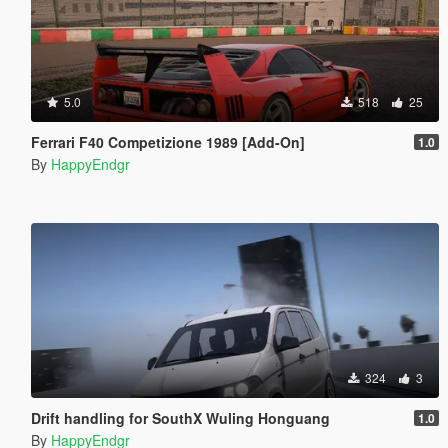
5.0
518
25
Ferrari F40 Competizione 1989 [Add-On]
1.0
By
HappyEndgr
324
3
Drift handling for SouthX Wuling Honguang
1.0
By
HappyEndgr