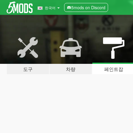
5mods on Discord
한국어
도구
차량
페인트잡