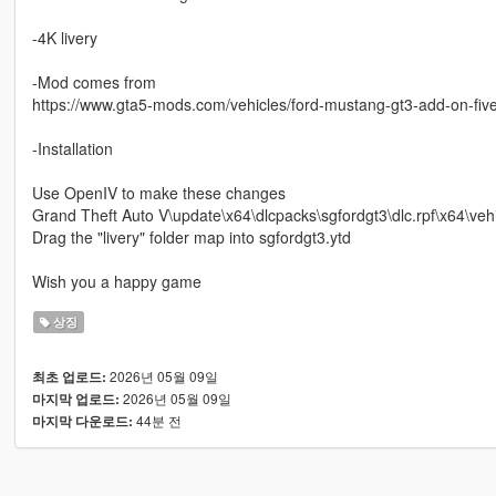
-4K livery
-Mod comes from
https://www.gta5-mods.com/vehicles/ford-mustang-gt3-add-on-fiv
-Installation
Use OpenIV to make these changes
Grand Theft Auto V\update\x64\dlcpacks\sgfordgt3\dlc.rpf\x64\vehi
Drag the "livery" folder map into sgfordgt3.ytd
Wish you a happy game
상징
2026년 05월 09일
최초 업로드:
2026년 05월 09일
마지막 업로드:
44분 전
마지막 다운로드: