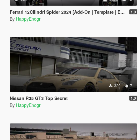
Ferrari 12Cilindri Spider 2024 [Add-On | Template | Extras]
1.0
By
HappyEndgr
329
7
Nissan R35 GT3 Top Secret
1.0
By
HappyEndgr