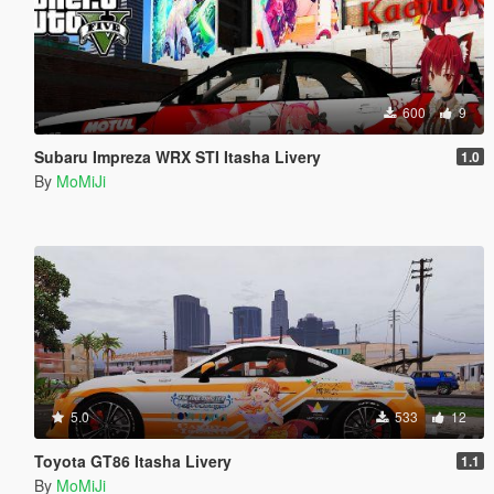
600
9
Subaru Impreza WRX STI Itasha Livery
1.0
By
MoMiJi
5.0
533
12
Toyota GT86 Itasha Livery
1.1
By
MoMiJi