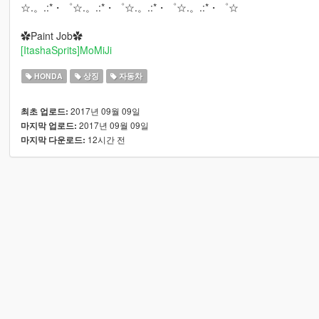
☆.。.:*・゜☆.。.:*・゜☆.。.:*・゜☆.。.:*・゜☆
✿Paint Job✿
[ItashaSprits]MoMiJi
HONDA
상징
자동차
2017년 09월 09일
최초 업로드:
2017년 09월 09일
마지막 업로드:
12시간 전
마지막 다운로드: