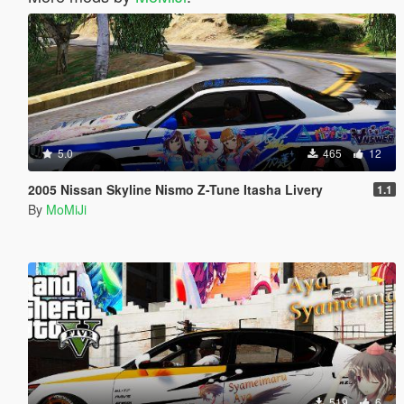
5.0
465
12
2005 Nissan Skyline Nismo Z-Tune Itasha Livery
1.1
By
MoMiJi
519
6