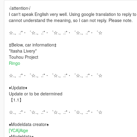
√attention√
I can't speak English very well. Using google translation to reply 
cannot understand the meaning, so I can not reply. Please note.
☆.。.:*・゜☆.。.:*・゜☆.。.:*・゜☆.。.:*・゜☆
‡Below, car information‡
*Itasha Livery*
Touhou Project
Ringo
☆.。.:*・゜☆.。.:*・゜☆.。.:*・゜☆.。.:*・゜☆
♦Update♦
Update or to be determined
【1.1】
☆.。.:*・゜☆.。.:*・゜☆.。.:*・゜☆.。.:*・゜☆
♠Modeldata creator♠
[YCA]Aige
♠Modeldata♠