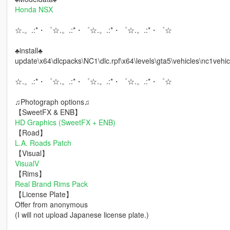
Honda NSX
☆.。.:*・゜☆.。.:*・゜☆.。.:*・゜☆.。.:*・゜☆
♣install♣
update\x64\dlcpacks\NC1\dlc.rpf\x64\levels\gta5\vehicles\nc1vehicl
☆.。.:*・゜☆.。.:*・゜☆.。.:*・゜☆.。.:*・゜☆
♫Photograph options♫
【SweetFX & ENB】
HD Graphics (SweetFX + ENB)
【Road】
L.A. Roads Patch
【Visual】
VisualV
【Rims】
Real Brand Rims Pack
【License Plate】
Offer from anonymous
(I will not upload Japanese license plate.)