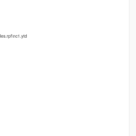
es.rpf\nc1.ytd