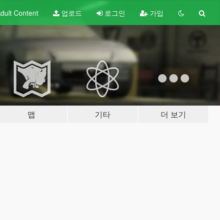
dult
Content
업로드
로그인
가입
맵
기타
더 보기