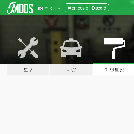
5mods on Discord
한국어
도구
차량
페인트잡