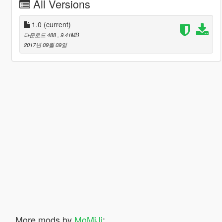
All Versions
1.0
(current)
다운로드 488
, 9.41MB
2017년 09월 09일
More mods by
MoMiJi
: