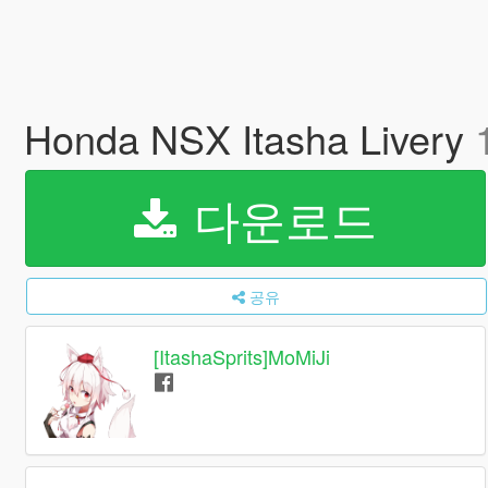
Honda NSX Itasha Livery
다운로드
공유
[ItashaSprits]MoMiJi