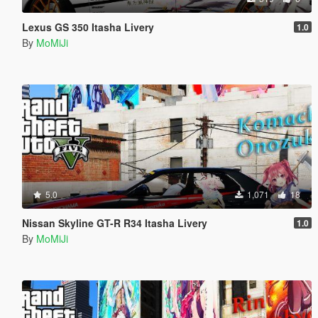
Lexus GS 350 Itasha Livery
1.0
By
MoMiJi
5.0
1,071
18
Nissan Skyline GT-R R34 Itasha Livery
1.0
By
MoMiJi