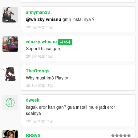
armyman33
@whizky whisnu
gmn instal nya ?
2016년 02월 10일
whizky whisnu
제작자
Seperti biasa gan
2016년 02월 10일
TheOtongs
Why must Im3 Play :v
2016년 02월 15일
dweeki
kagak eror kan gan? gua install mule jadi eror
soalnya
2016년 03월 11일
RRSV5