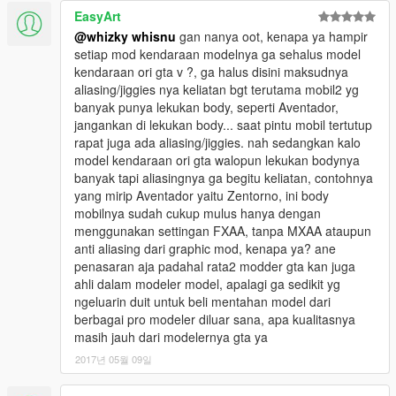
EasyArt
@whizky whisnu
gan nanya oot, kenapa ya hampir
setiap mod kendaraan modelnya ga sehalus model
kendaraan ori gta v ?, ga halus disini maksudnya
aliasing/jiggies nya keliatan bgt terutama mobil2 yg
banyak punya lekukan body, seperti Aventador,
jangankan di lekukan body... saat pintu mobil tertutup
rapat juga ada aliasing/jiggies. nah sedangkan kalo
model kendaraan ori gta walopun lekukan bodynya
banyak tapi aliasingnya ga begitu keliatan, contohnya
yang mirip Aventador yaitu Zentorno, ini body
mobilnya sudah cukup mulus hanya dengan
menggunakan settingan FXAA, tanpa MXAA ataupun
anti aliasing dari graphic mod, kenapa ya? ane
penasaran aja padahal rata2 modder gta kan juga
ahli dalam modeler model, apalagi ga sedikit yg
ngeluarin duit untuk beli mentahan model dari
berbagai pro modeler diluar sana, apa kualitasnya
masih jauh dari modelernya gta ya
2017년 05월 09일