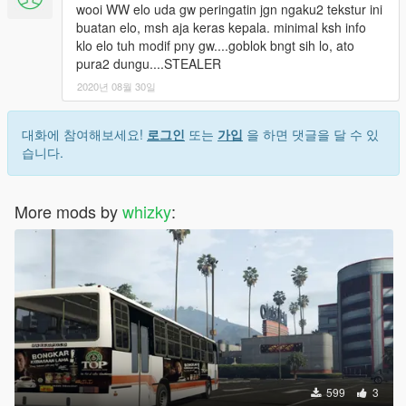
wooi WW elo uda gw peringatin jgn ngaku2 tekstur ini
buatan elo, msh aja keras kepala. minimal ksh info
klo elo tuh modif pny gw....goblok bngt sih lo, ato
pura2 dungu....STEALER
2020년 08월 30일
대화에 참여해보세요!
로그인
또는
가입
을 하면 댓글을 달 수 있
습니다.
More mods by
whizky
:
599
3