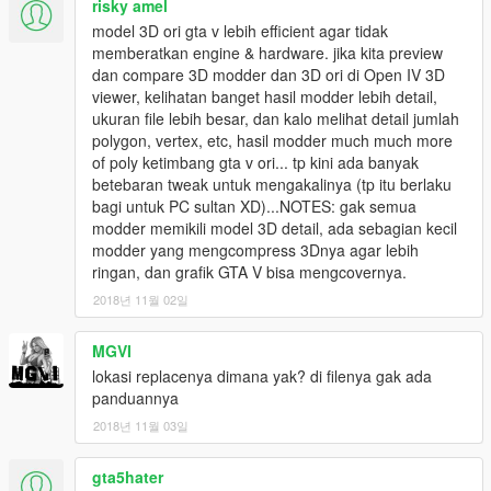
risky amel
model 3D ori gta v lebih efficient agar tidak
memberatkan engine & hardware. jika kita preview
dan compare 3D modder dan 3D ori di Open IV 3D
viewer, kelihatan banget hasil modder lebih detail,
ukuran file lebih besar, dan kalo melihat detail jumlah
polygon, vertex, etc, hasil modder much much more
of poly ketimbang gta v ori... tp kini ada banyak
betebaran tweak untuk mengakalinya (tp itu berlaku
bagi untuk PC sultan XD)...NOTES: gak semua
modder memikili model 3D detail, ada sebagian kecil
modder yang mengcompress 3Dnya agar lebih
ringan, dan grafik GTA V bisa mengcovernya.
2018년 11월 02일
MGVI
lokasi replacenya dimana yak? di filenya gak ada
panduannya
2018년 11월 03일
gta5hater