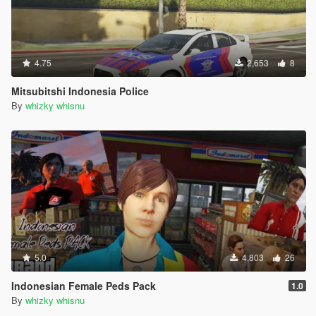
4.75
2,653
8
Mitsubitshi Indonesia Police
By
whizky whisnu
5.0
4,803
26
Indonesian Female Peds Pack
1.0
By
whizky whisnu