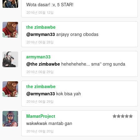
Wota dasar! :v, 5 STAR!
2016년 05월 12일
the zimbawbe
@armyman33
anjayy orang cibodas
2016년 06월 28일
armyman33
@the zimbawbe
hehehehehe... sma'' orng sunda
2016년 06월 29일
the zimbawbe
@armyman33
kok bisa yah
2016년 06월 29일
MamatProject
wakwkwak mantab gan
2016년 09월 20일