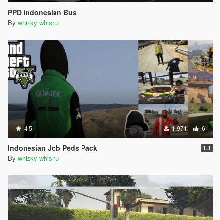
PPD Indonesian Bus
By
whizky whisnu
4.5
1,971
6
Indonesian Job Peds Pack
1.1
By
whizky whisnu