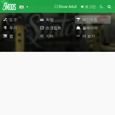
Show Adult
로그인
도구
차량
페인트잡
무기
스크립트
플레이어
맵
기타
더 보기