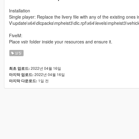
Installation
Single player: Replace the livery file with any of the existing ones
V\update\x64\dlcpacks\mpheist3\dlc.rpf\x64\levels\mpheist3\vehic
FiveM:
Place vstr folder inside your resources and ensure it.
상징
2022년 04월 16일
최초 업로드:
2022년 04월 16일
마지막 업로드:
1일 전
마지막 다운로드: