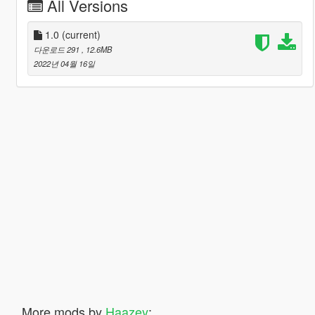
All Versions
1.0
(current)
다운로드 291
, 12.6MB
2022년 04월 16일
More mods by
Haazey
: