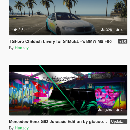
3.5
328
4
TGFbro Childish Livery for S4MuEL -'s BMW M5 F90
v1.0
By
Haazey
1,496
7
Mercedes-Benz G63 Jurassic Edition by gtacool Trevamize 9 Livery Pack
Updated Liverys
By
Haazey