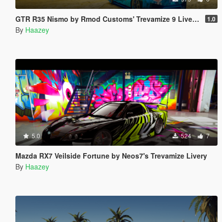
GTR R35 Nismo by Rmod Customs' Trevamize 9 Livery Pack
1.0
By
Haazey
5.0
524
7
Mazda RX7 Veilside Fortune by Neos7's Trevamize Livery
By
Haazey