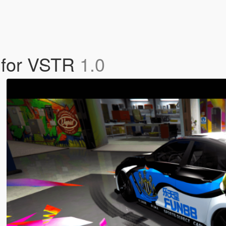
b for VSTR
1.0