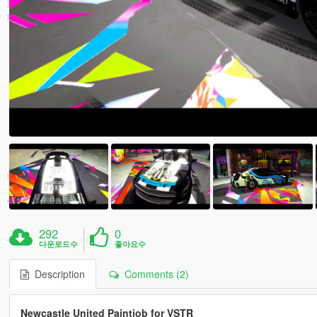
292
0
다운로드수
좋아요수
Description
Comments (2)
Newcastle United Paintjob for VSTR