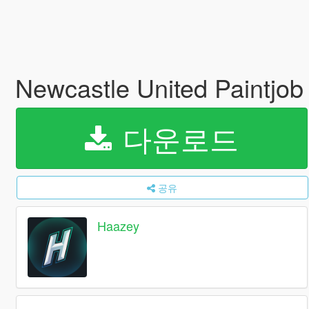
Newcastle United Paintjo
다운로드
공유
Haazey