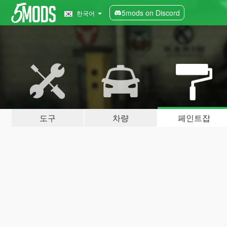
5mods on Discord
한국어
도구
차량
페인트잡