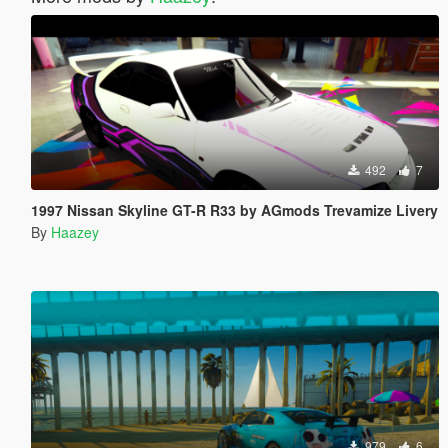
492
7
1997 Nissan Skyline GT-R R33 by AGmods Trevamize Livery
By
Haazey
979
6