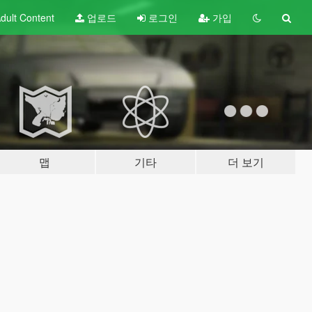
dult
Content
업로드
로그인
가입
맵
기타
더 보기