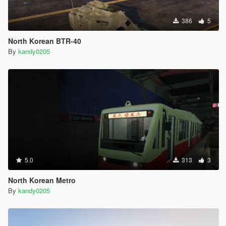
386
5
North Korean BTR-40
By
kandy0205
5.0
313
3
North Korean Metro
By
kandy0205