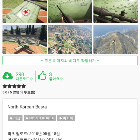
모든 이미지와 비디오 확장하기
290
3
다운로드수
좋아요수
5.0 / 5 (2명이 투표함)
North Korean Besra
비상
NORTH KOREA
아시아
2016년 05월 18일
최초 업로드:
2016년 05월 18일
마지막 업로드: