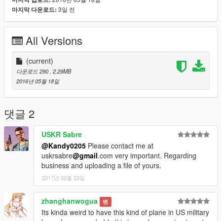
3일 전
마지막 다운로드:
All Versions
(current)
다운로드 290
, 2.29MB
2016년 05월 18일
댓글 2
USKR Sabre
@Kandy0205
Please contact me at
uskrsabre
@gmail
.com very important. Regarding
business and uploading a file of yours.
2017년 02월 23일
zhanghanwogua
밴
Its kinda weird to have this kind of plane in US military