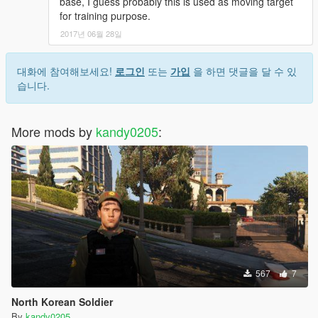
base, I guess probably this is used as moving target
for training purpose.
2017년 06월 28일
대화에 참여해보세요!
로그인
또는
가입
을 하면 댓글을 달 수 있
습니다.
More mods by
kandy0205
:
567
7
North Korean Soldier
By
kandy0205