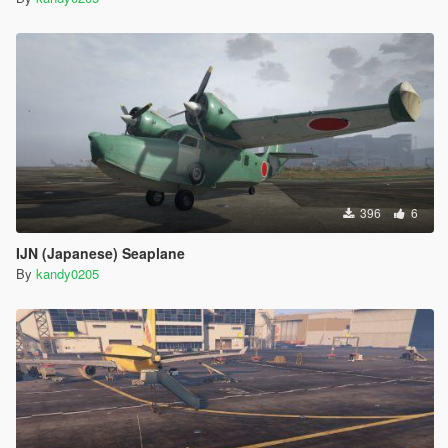
396
6
IJN (Japanese) Seaplane
By
kandy0205