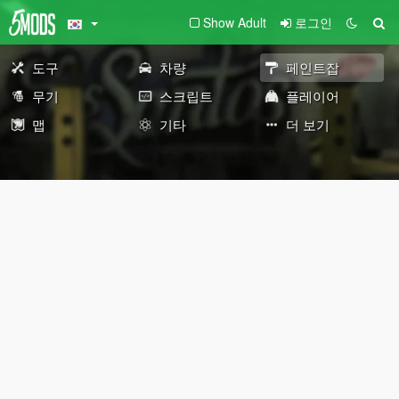
Show Adult
로그인
도구
차량
페인트잡
무기
스크립트
플레이어
맵
기타
더 보기